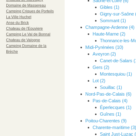
Saone-et-Loire (6)
Domaine de Massereau
Gibles (1)
Camping Criques de Porteils
Gigny-sur-Saône 
La Ville Huchet
Sommant (1)
Anse du Brick
Champagne-Ardenne (4)
Chateau de l'Eouviere
Haute-Marne (2)
Camping Le Val de Bonnal
Chateau de Valogne
Thonnance-les-Mou
Camping Domaine de la
Midi-Pyrénées (10)
Brèche
Aveyron (2)
Canet-de-Salars (
Gers (2)
Montesquiou (1)
Lot (2)
Souillac (1)
Nord-Pas-de-Calais (6)
Pas-de-Calais (4)
Éperlecques (1)
Guînes (1)
Poitou-Charentes (9)
Charente-maritime (3
Saint Just-Luzac (