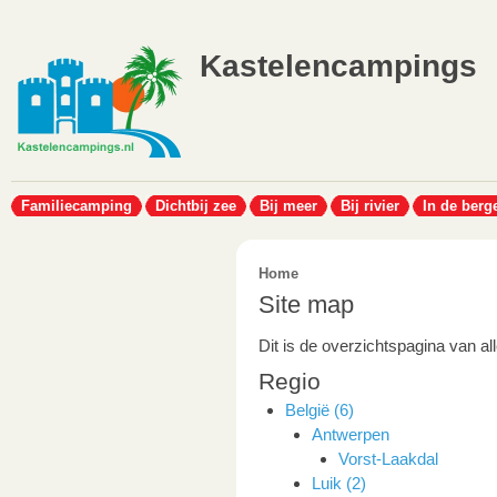
Kastelencampings
Familiecamping
Dichtbij zee
Bij meer
Bij rivier
In de berg
Home
Site map
Dit is de overzichtspagina van al
Regio
België (6)
Antwerpen
Vorst-Laakdal
Luik (2)