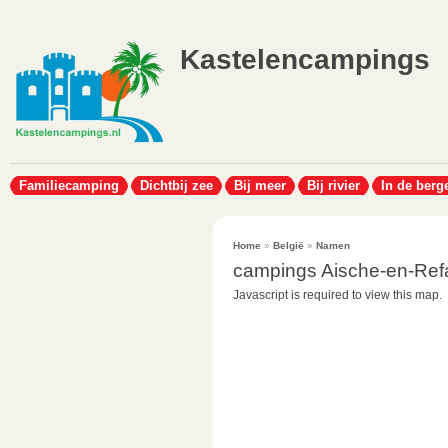
Kastelencampings
Familiecamping
Dichtbij zee
Bij meer
Bij rivier
In de berg
Home
»
België
»
Namen
campings Aische-en-Refa
Javascript is required to view this map.