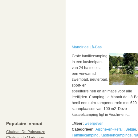
Manoir de Là-Bas
Grote familiecamping
in een kasteelpark
van 24 ha met o.a.
een verwarmd
zwembad, peuterbad,
sport- en
speelterreinen en animatie voor alle
leeftijden. Camping Le Manoir de Là-B
heeft een ruim kampeerterrein met 620
staanplaatsen van 100 m2. Deze
kasteelcamping ligt in Aische-en-...
Populaire inhoud
..Meer:
weergeven
Categorieën:
Aische-en-Refail
,
België
,
Chateau De Poinsouze
Familiecamping
,
Kastelencampings
,
N
Chateau de Martragny