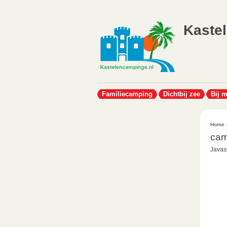
Kaste
Familiecamping
Dichtbij zee
Bij 
Home
cam
Javasc