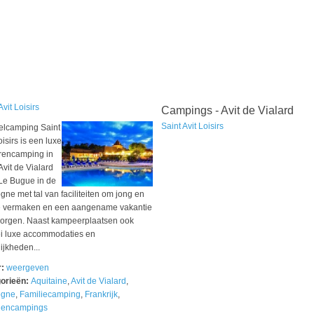
Avit Loisirs
Campings - Avit de Vialard
Saint Avit Loisirs
elcamping Saint
oisirs is een luxe
rrencamping in
Avit de Vialard
 Le Bugue in de
ne met tal van faciliteiten om jong en
e vermaken en een aangename vakantie
zorgen. Naast kampeerplaatsen ook
lei luxe accommodaties en
ijkheden...
r:
weergeven
orieën:
Aquitaine
,
Avit de Vialard
,
ogne
,
Familiecamping
,
Frankrijk
,
lencampings