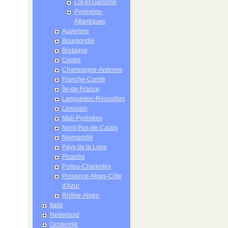
Lot-et-Garonne
Pyrénées-
Atlantiques
Auvergne
Bourgondië
Bretagne
Centre
Champagne-Ardenne
Franche-Comté
Île-de-France
Languedoc-Roussillon
Limousin
Midi-Pyrénées
Nord-Pas-de-Calais
Normandië
Pays de la Loire
Picardie
Poitou-Charentes
Provence-Alpes-Côte
d'Azur
Rhône-Alpen
Italië
Nederland
Oostenrijk