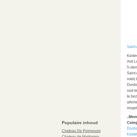
Saint 
Kaste
Avit L
5-ste
Saint 
nabij
Dordog
oud t
te be
aller
mogel
..Mee
Populaire inhoud
Categ
Dord
Chateau De Poinsouze
Kaste
Chateau de Martragny