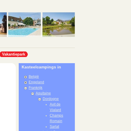
Vakantiepark
Kasteelcampings in
België
Engeland
Frankrijk
Aquitaine
Dordogne
Avit de
Vialard
Champs
Romain
Sarlat