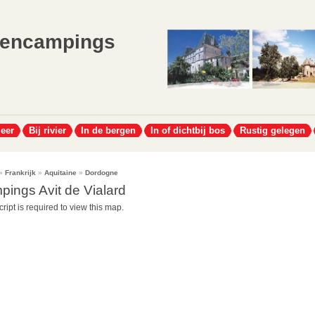
lencampings
meer
Bij rivier
In de bergen
In of dichtbij bos
Rustig gelegen
»
Frankrijk
»
Aquitaine
»
Dordogne
pings Avit de Vialard
ript is required to view this map.