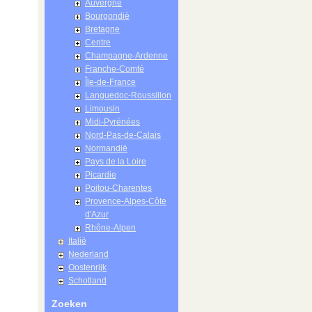
Auvergne
Bourgondië
Bretagne
Centre
Champagne-Ardenne
Franche-Comté
Île-de-France
Languedoc-Roussillon
Limousin
Midi-Pyrénées
Nord-Pas-de-Calais
Normandië
Pays de la Loire
Picardie
Poitou-Charentes
Provence-Alpes-Côte
d'Azur
Rhône-Alpen
Italië
Nederland
Oostenrijk
Schotland
Zoeken