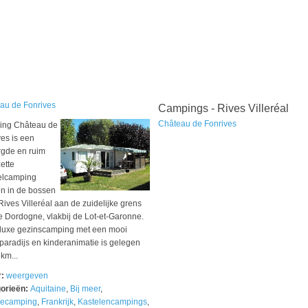
au de Fonrives
Campings - Rives Villeréal
Château de Fonrives
ng Château de
es is een
rgde en ruim
ette
elcamping
n in de bossen
Rives Villeréal aan de zuidelijke grens
e Dordogne, vlakbij de Lot-et-Garonne.
luxe gezinscamping met een mooi
aradijs en kinderanimatie is gelegen
km...
r:
weergeven
orieën:
Aquitaine
,
Bij meer
,
iecamping
,
Frankrijk
,
Kastelencampings
,