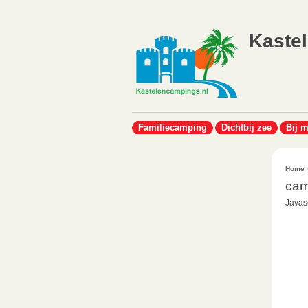
Kaste
Familiecamping
Dichtbij zee
Bij 
Home
cam
Javasc