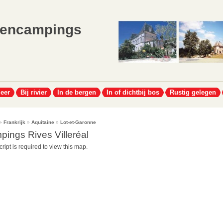
lencampings
meer
Bij rivier
In de bergen
In of dichtbij bos
Rustig gelegen
»
Frankrijk
»
Aquitaine
»
Lot-et-Garonne
pings Rives Villeréal
ript is required to view this map.