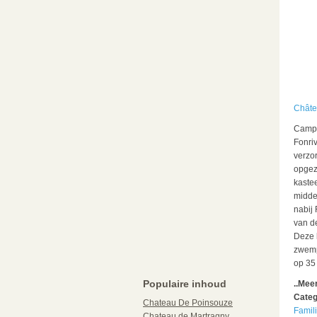
Châte
Campi
Fonriv
verzo
opgez
kaste
midde
nabij 
van d
Deze 
zwemp
op 35 
Populaire inhoud
..Mee
Categ
Chateau De Poinsouze
Famil
Chateau de Martragny