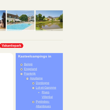
Vakantiepark
Kasteelcampings in
België
Engeland
Frankrijk
Aquitaine
Dordogne
Lot-et-Garonne
Rives
Villeréal
Pyrénées-
Atlantiques