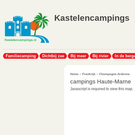
Kastelencampings
Familiecamping
Dichtbij zee
Bij meer
Bij rivier
In de berg
Home
»
Frankrijk
»
Champagne-Ardenne
campings Haute-Marne
Javascript is required to view this map.