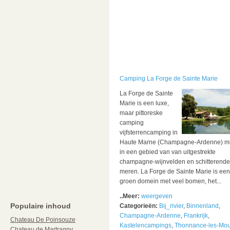
Camping La Forge de Sainte Marie
La Forge de Sainte
Marie is een luxe,
maar pittoreske
camping
vijfsterrencamping in
Haute Marne (Champagne-Ardenne) m
in een gebied van van uitgestrekte
champagne-wijnvelden en schitterende
meren. La Forge de Sainte Marie is een
groen domein met veel bomen, het...
..Meer:
weergeven
Populaire inhoud
Categorieën:
Bij_rivier
,
Binnenland
,
Champagne-Ardenne
,
Frankrijk
,
Chateau De Poinsouze
Kastelencampings
,
Thonnance-les-Mou
Chateau de Martragny