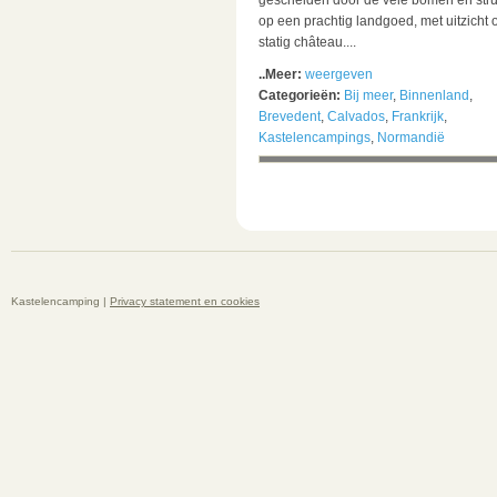
gescheiden door de vele bomen en str
op een prachtig landgoed, met uitzicht 
statig château....
..Meer:
weergeven
Categorieën:
Bij meer
,
Binnenland
,
Brevedent
,
Calvados
,
Frankrijk
,
Kastelencampings
,
Normandië
Kastelencamping |
Privacy statement en cookies