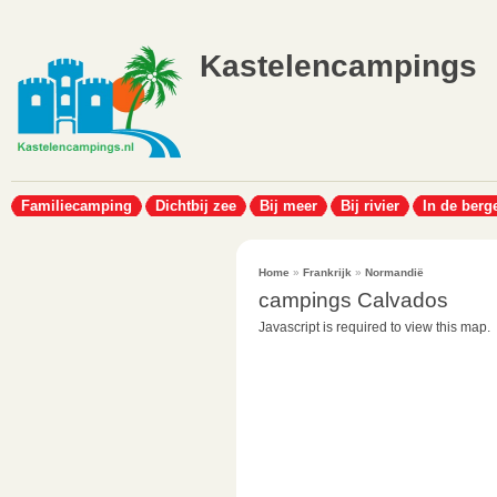
Kastelencampings
Familiecamping
Dichtbij zee
Bij meer
Bij rivier
In de berg
Home
»
Frankrijk
»
Normandië
campings Calvados
Javascript is required to view this map.