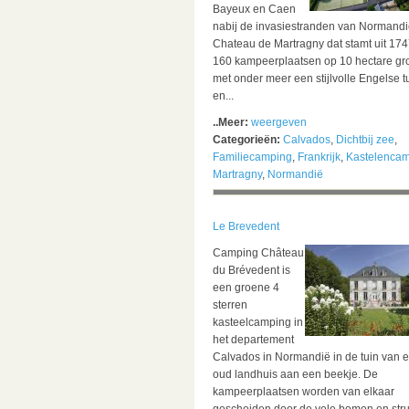
Bayeux en Caen
nabij de invasiestranden van Normandi
Chateau de Martragny dat stamt uit 174
160 kampeerplaatsen op 10 hectare gr
met onder meer een stijlvolle Engelse t
en...
..Meer:
weergeven
Categorieën:
Calvados
,
Dichtbij zee
,
Familiecamping
,
Frankrijk
,
Kastelenca
Martragny
,
Normandië
Le Brevedent
Camping Château
du Brévedent is
een groene 4
sterren
kasteelcamping in
het departement
Calvados in Normandië in de tuin van 
oud landhuis aan een beekje. De
kampeerplaatsen worden van elkaar