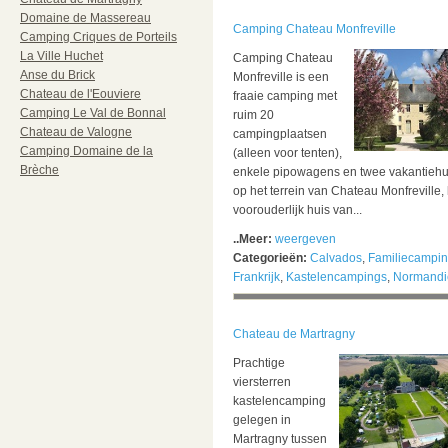
Domaine de Massereau
Camping Chateau Monfreville
Camping Criques de Porteils
La Ville Huchet
Camping Chateau
Anse du Brick
Monfreville is een
Chateau de l'Eouviere
fraaie camping met
Camping Le Val de Bonnal
ruim 20
Chateau de Valogne
campingplaatsen
Camping Domaine de la
(alleen voor tenten),
Brèche
enkele pipowagens en twee vakantiehu
op het terrein van Chateau Monfreville, 
voorouderlijk huis van...
..Meer:
weergeven
Categorieën:
Calvados
,
Familiecampi
Frankrijk
,
Kastelencampings
,
Normandi
Chateau de Martragny
Prachtige
viersterren
kastelencamping
gelegen in
Martragny tussen