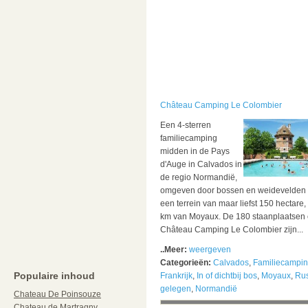
Château Camping Le Colombier
Een 4-sterren
familiecamping
midden in de Pays
d'Auge in Calvados in
de regio Normandië,
omgeven door bossen en weidevelden
een terrein van maar liefst 150 hectare,
km van Moyaux.
De 180 staanplaatsen
Château Camping Le Colombier zijn...
..Meer:
weergeven
Categorieën:
Calvados
,
Familiecampi
Populaire inhoud
Frankrijk
,
In of dichtbij bos
,
Moyaux
,
Rus
gelegen
,
Normandië
Chateau De Poinsouze
Chateau de Martragny