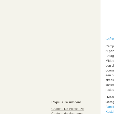
Châte
Campi
l'Eper
Bourg
Midden
een c
doorre
een h
streek
kaste
restau
..Mee
Populaire inhoud
Categ
Famil
Chateau De Poinsouze
Kaste
Chateau de Martragny