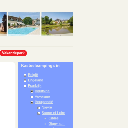
Vakantiepark
Kasteelcampings in
België
Engeland
Frankrijk
Aquitaine
Auvergne
Bourgondië
Nievre
Saone-et-Loire
Gibles
Gigny-sur-