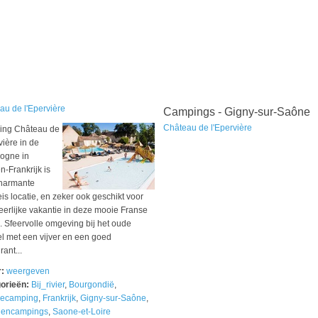
au de l'Epervière
Campings - Gigny-sur-Saône
Château de l'Epervière
ng Château de
vière in de
ogne in
-Frankrijk is
harmante
is locatie, en zeker ook geschikt voor
eerlijke vakantie in deze mooie Franse
. Sfeervolle omgeving bij het oude
el met een vijver en een goed
rant...
r:
weergeven
orieën:
Bij_rivier
,
Bourgondië
,
iecamping
,
Frankrijk
,
Gigny-sur-Saône
,
lencampings
,
Saone-et-Loire