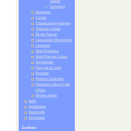
Saône
Sommant
Bretagne
Centre
Champagne-Ardenne
Franche-Comté
Île-de-France
Languedoc-Roussillon
Limousin
Midi-Pyrénées
Nord-Pas-de-Calais
Normandië
Pays de la Loire
Picardie
Poitou-Charentes
Provence-Alpes-Côte
d'Azur
Rhône-Alpen
Italië
Nederland
Oostenrijk
Schotland
Zoeken