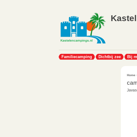
Kaste
Familiecamping
Dichtbij zee
Bij 
Home
cam
Javasc