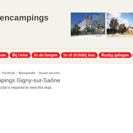
lencampings
meer
Bij rivier
In de bergen
In of dichtbij bos
Rustig gelegen
»
Frankrijk
»
Bourgondië
»
Saone-et-Loire
pings Gigny-sur-Saône
ript is required to view this map.