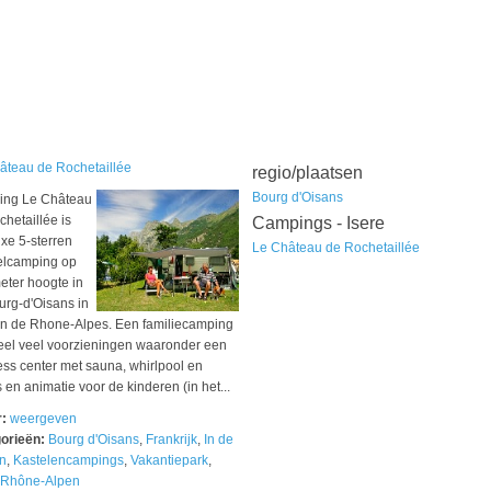
âteau de Rochetaillée
regio/plaatsen
Bourg d'Oisans
ng Le Château
hetaillée is
Campings - Isere
xe 5-sterren
Le Château de Rochetaillée
elcamping op
eter hoogte in
urg-d'Oisans in
 in de Rhone-Alpes. Een familiecamping
eel veel voorzieningen waaronder een
ess center met sauna, whirlpool en
s en animatie voor de kinderen (in het...
r:
weergeven
orieën:
Bourg d'Oisans
,
Frankrijk
,
In de
n
,
Kastelencampings
,
Vakantiepark
,
Rhône-Alpen