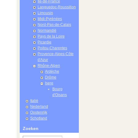
Île-de-France
Languedoc-Roussillon
Limousin
Midi-Pyrénées
Nord-Pas-de-Calais
Normandië
Pays de la Loire
Picardie
Poitou-Charentes
Provence-Alpes-Côte
d'Azur
Rhône-Alpen
Ardèche
Drôme
Isere
Bourg
d'Oisans
Italië
Nederland
Oostenrijk
Schotland
Zoeken