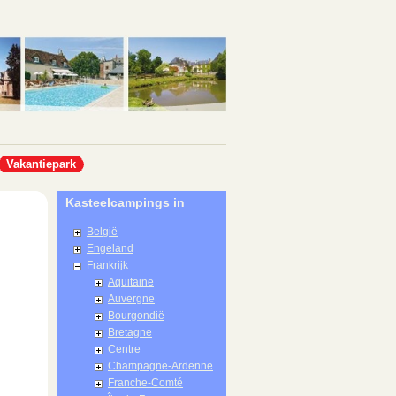
Vakantiepark
Kasteelcampings in
België
Engeland
Frankrijk
Aquitaine
Auvergne
Bourgondië
Bretagne
Centre
Champagne-Ardenne
Franche-Comté