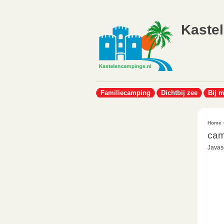
Kaste
Familiecamping
Dichtbij zee
Bij 
Home
cam
Javasc