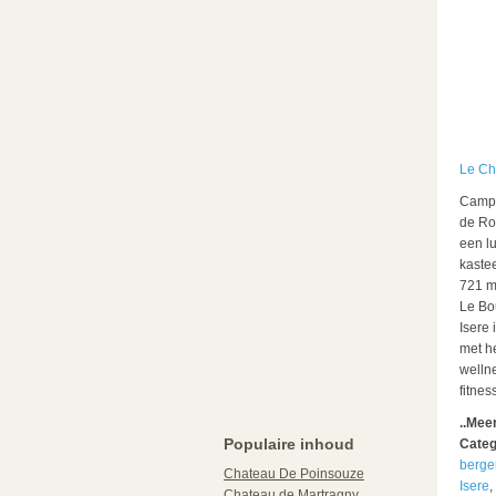
Le Ch
Campi
de Roc
een lu
kaste
721 m
Le Bo
Isere
met h
welln
fitnes
..Mee
Populaire inhoud
Categ
berge
Chateau De Poinsouze
Isere
,
Chateau de Martragny