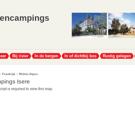
lencampings
meer
Bij rivier
In de bergen
In of dichtbij bos
Rustig gelegen
»
Frankrijk
»
Rhône-Alpen
pings Isere
ript is required to view this map.