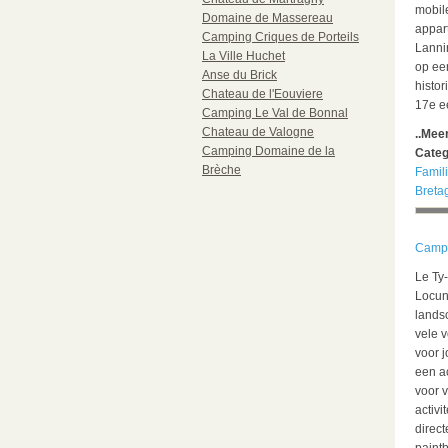
mobil
Domaine de Massereau
appar
Camping Criques de Porteils
Lanni
La Ville Huchet
op ee
Anse du Brick
histo
Chateau de l'Eouviere
17e e
Camping Le Val de Bonnal
Chateau de Valogne
..Mee
Camping Domaine de la
Categ
Brèche
Famil
Breta
Campi
Le Ty
Locun
lands
vele 
voor 
een ac
voor v
activi
direct