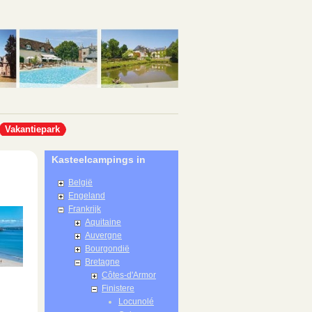
Vakantiepark
Kasteelcampings in
België
Engeland
Frankrijk
Aquitaine
Auvergne
Bourgondië
Bretagne
Côtes-d'Armor
Finistere
Locunolé