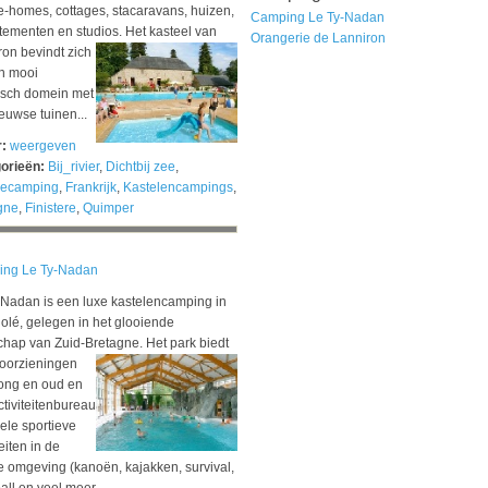
e-homes, cottages, stacaravans, huizen,
Camping Le Ty-Nadan
tementen en studios.
Het kasteel van
Orangerie de Lanniron
ron bevindt zich
n mooi
risch domein met
euwse tuinen...
r:
weergeven
orieën:
Bij_rivier
,
Dichtbij zee
,
iecamping
,
Frankrijk
,
Kastelencampings
,
gne
,
Finistere
,
Quimper
ng Le Ty-Nadan
-Nadan is een luxe kastelencamping in
olé, gelegen in het glooiende
chap van Zuid-Bretagne.
Het park biedt
voorzieningen
jong en oud en
tiviteitenbureau
ele sportieve
teiten in de
e omgeving (kanoën, kajakken, survival,