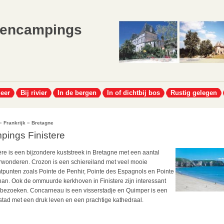
lencampings
meer
Bij rivier
In de bergen
In of dichtbij bos
Rustig gelegen
»
Frankrijk
»
Bretagne
pings Finistere
ère is een bijzondere kuststreek in Bretagne met een aantal
rwonderen. Crozon is een schiereiland met veel mooie
htpunten zoals Pointe de Penhir, Pointe des Espagnols en Pointe
nan. Ook de ommuurde kerkhoven in Finistere zijn interessant
 bezoeken. Concarneau is een visserstadje en Quimper is een
stad met een druk leven en een prachtige kathedraal.