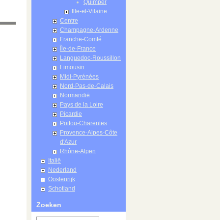
Quimper
Ille-et-Vilaine
Centre
Champagne-Ardenne
Franche-Comté
Île-de-France
Languedoc-Roussillon
Limousin
Midi-Pyrénées
Nord-Pas-de-Calais
Normandië
Pays de la Loire
Picardie
Poitou-Charentes
Provence-Alpes-Côte
d'Azur
Rhône-Alpen
Italië
Nederland
Oostenrijk
Schotland
Zoeken