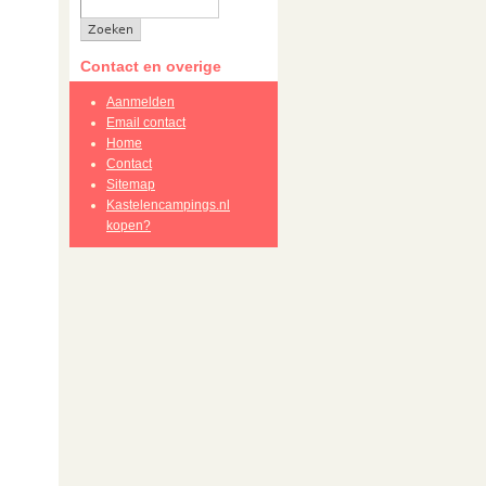
Contact en overige
Aanmelden
Email contact
Home
Contact
Sitemap
Kastelencampings.nl
kopen?