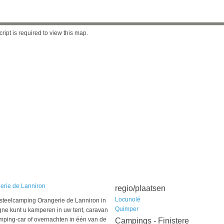
ript is required to view this map.
erie de Lanniron
regio/plaatsen
Locunolé
steelcamping Orangerie de Lanniron in
Quimper
gne kunt u kamperen in uw tent, caravan
mping-car of overnachten in één van de
Campings - Finistere