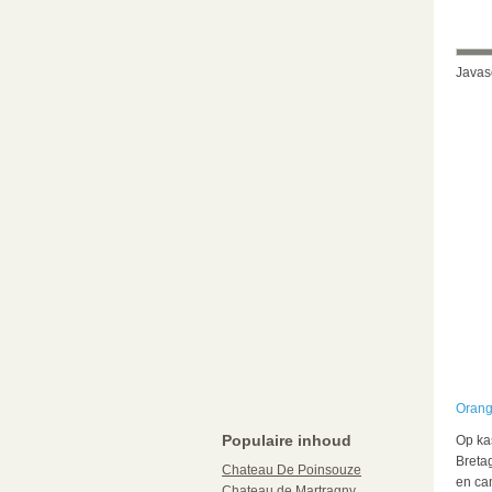
Javasc
Orang
Populaire inhoud
Op ka
Breta
Chateau De Poinsouze
en ca
Chateau de Martragny