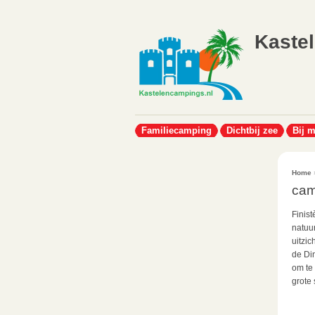
Kaste
Familiecamping
Dichtbij zee
Bij 
Home
cam
Finist
natuu
uitzic
de Di
om te
grote 