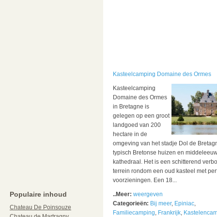
Kasteelcamping Domaine des Ormes
Kasteelcamping
Domaine des Ormes
in Bretagne is
gelegen op een groot
landgoed van 200
hectare in de
omgeving van het stadje Dol de Bretag
typisch Bretonse huizen en middeleeu
kathedraal. Het is een schitterend ver
terrein rondom een oud kasteel met per
voorzieningen. Een 18...
Populaire inhoud
..Meer:
weergeven
Categorieën:
Bij meer
,
Epiniac
,
Chateau De Poinsouze
Familiecamping
,
Frankrijk
,
Kastelenca
Chateau de Martragny