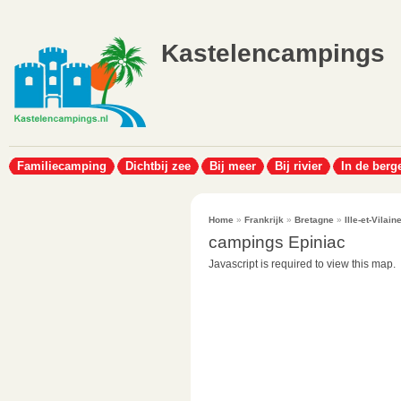
Kastelencampings
Familiecamping
Dichtbij zee
Bij meer
Bij rivier
In de berg
Home
»
Frankrijk
»
Bretagne
»
Ille-et-Vilain
campings Epiniac
Javascript is required to view this map.