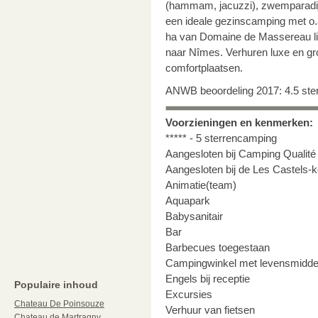
(hammam, jacuzzi), zwemparadij
een ideale gezinscamping met o.a
ha van Domaine de Massereau lig
naar Nîmes. Verhuren luxe en gro
comfortplaatsen.
ANWB beoordeling 2017: 4.5 ste
Voorzieningen en kenmerken:
***** - 5 sterrencamping
Aangesloten bij Camping Qualité
Aangesloten bij de Les Castels-k
Animatie(team)
Aquapark
Babysanitair
Bar
Barbecues toegestaan
Campingwinkel met levensmidde
Engels bij receptie
Populaire inhoud
Excursies
Chateau De Poinsouze
Verhuur van fietsen
Chateau de Martragny