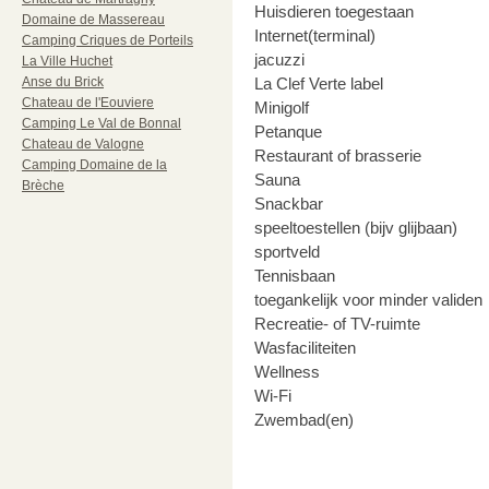
Huisdieren toegestaan
Domaine de Massereau
Internet(terminal)
Camping Criques de Porteils
jacuzzi
La Ville Huchet
Anse du Brick
La Clef Verte label
Chateau de l'Eouviere
Minigolf
Camping Le Val de Bonnal
Petanque
Chateau de Valogne
Restaurant of brasserie
Camping Domaine de la
Sauna
Brèche
Snackbar
speeltoestellen (bijv glijbaan)
sportveld
Tennisbaan
toegankelijk voor minder validen
Recreatie- of TV-ruimte
Wasfaciliteiten
Wellness
Wi-Fi
Zwembad(en)