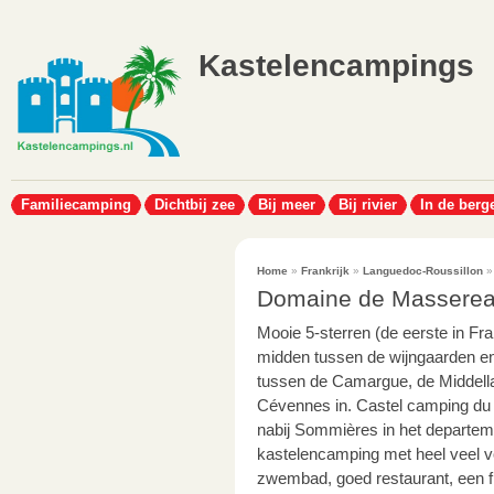
Kastelencampings
Familiecamping
Dichtbij zee
Bij meer
Bij rivier
In de berg
Home
»
Frankrijk
»
Languedoc-Roussillon
Domaine de Massere
Mooie 5-sterren (de eerste in Fr
midden tussen de wijngaarden en
tussen de Camargue, de Middell
Cévennes in. Castel camping d
nabij Sommières in het departem
kastelencamping met heel veel voo
zwembad, goed restaurant, een f