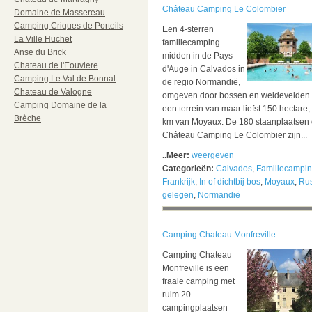
Château Camping Le Colombier
Domaine de Massereau
Camping Criques de Porteils
Een 4-sterren
La Ville Huchet
familiecamping
Anse du Brick
midden in de Pays
Chateau de l'Eouviere
d'Auge in Calvados in
Camping Le Val de Bonnal
de regio Normandië,
Chateau de Valogne
omgeven door bossen en weidevelden
Camping Domaine de la
een terrein van maar liefst 150 hectare,
Brèche
km van Moyaux.
De 180 staanplaatsen
Château Camping Le Colombier zijn...
..Meer:
weergeven
Categorieën:
Calvados
,
Familiecampi
Frankrijk
,
In of dichtbij bos
,
Moyaux
,
Rus
gelegen
,
Normandië
Camping Chateau Monfreville
Camping Chateau
Monfreville is een
fraaie camping met
ruim 20
campingplaatsen