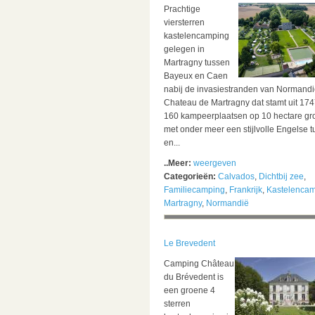
Prachtige
viersterren
kastelencamping
gelegen in
Martragny tussen
Bayeux en Caen
nabij de invasiestranden van Normandi
Chateau de Martragny dat stamt uit 174
160 kampeerplaatsen op 10 hectare gr
met onder meer een stijlvolle Engelse t
en...
..Meer:
weergeven
Categorieën:
Calvados
,
Dichtbij zee
,
Familiecamping
,
Frankrijk
,
Kastelenca
Martragny
,
Normandië
Le Brevedent
Camping Château
du Brévedent is
een groene 4
sterren