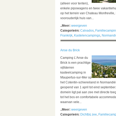
(alleen voor tenten),
enkele pipowagens en twee vakantiehu
op het terrein van Chateau Monfreville, 
voorouderlijk huis van...
..Meer:
weergeven
Categorieën:
Calvados
,
Familiecampi
Frankrijk
,
Kastelencampings
,
Normandi
Anse du Brick
Camping L’Anse du
Brick is een prachtige
vijfsterren
kasteelcamping in
Maupertus-sur-Mer op
het Cotentin-schiereiland in Normandië
geopend van 1 april tot eind september.
domein ligt pal aan zee met directe to
tot het bos en comfortabele accommoda
waarvan vele...
..Meer:
weergeven
Categorieën:
Dichtbij zee
,
Familiecam