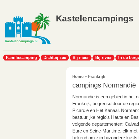
Kastelencampings
Familiecamping
Dichtbij zee
Bij meer
Bij rivier
In de berg
Home
»
Frankrijk
campings Normandië
Normandië is een gebied in het 
Frankrijk, begrensd door de regi
Picardië en Het Kanaal. Normand
bestuurlijke regio's Haute en B
volgende departementen: Calvad
Eure en Seine-Maritime, elk met e
bekend om zijn bijzondere kusts