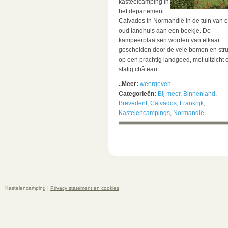
kasteelcamping in
het departement
Calvados in Normandië in de tuin van 
oud landhuis aan een beekje. De
kampeerplaatsen worden van elkaar
gescheiden door de vele bomen en str
op een prachtig landgoed, met uitzicht 
statig château....
..Meer:
weergeven
Categorieën:
Bij meer
,
Binnenland
,
Brevedent
,
Calvados
,
Frankrijk
,
Kastelencampings
,
Normandië
Kastelencamping |
Privacy statement en cookies