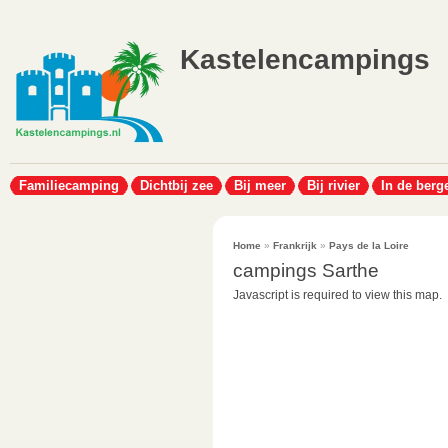
Kastelencampings
Familiecamping
Dichtbij zee
Bij meer
Bij rivier
In de berg
Home
»
Frankrijk
»
Pays de la Loire
campings Sarthe
Javascript is required to view this map.