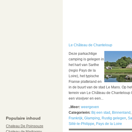
Le Château de Chanteloup
Deze parkachtige
camping is gelegen in
het hart van Sarthe
(regio Pays de la
Loire), het typische
Franse platteland en
in de buurt van de stad Le Mans. Op he
terrein van Le Château de Chanteloup 
een visvijver en een...
..Meer:
weergeven
Categorieën:
Bij een stad
,
Binnenland
,
Populaire inhoud
Frankrijk
,
Glamping
,
Rustig gelegen
,
Sa
Sillé-le-Philippe
,
Pays de la Loire
Chateau De Poinsouze
Chateau de Martragny