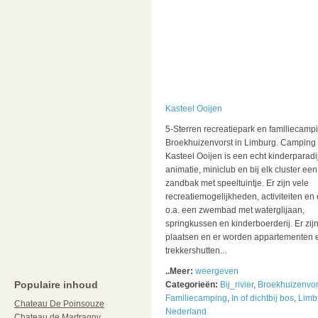
Kasteel Ooijen
5-Sterren recreatiepark en familiecampi
Broekhuizenvorst in Limburg. Camping
Kasteel Ooijen is een echt kinderparadi
animatie, miniclub en bij elk cluster een
zandbak met speeltuintje. Er zijn vele
recreatiemogelijkheden, activiteiten en e
o.a. een zwembad met waterglijaan,
springkussen en kinderboerderij. Er zij
plaatsen en er worden appartementen 
trekkershutten...
..Meer:
weergeven
Populaire inhoud
Categorieën:
Bij_rivier
,
Broekhuizenvor
Familiecamping
,
In of dichtbij bos
,
Limb
Chateau De Poinsouze
Nederland
Chateau de Martragny