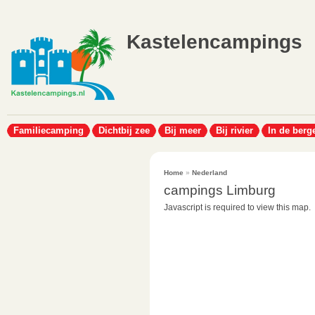
Kastelencampings
Familiecamping
Dichtbij zee
Bij meer
Bij rivier
In de berg
Home
»
Nederland
campings Limburg
Javascript is required to view this map.