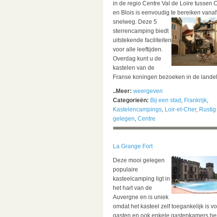
in de regio Centre Val de Loire tussen 
en Blois is eenvoudig te bereiken vanaf
snelweg.
Deze 5
sterrencamping biedt
uitstekende faciliteiten
voor alle leeftijden.
Overdag kunt u de
kastelen van de
Franse koningen bezoeken in de landeli
..Meer:
weergeven
Categorieën:
Bij een stad
,
Frankrijk
,
Kastelencampings
,
Loir-et-Cher
,
Rustig
gelegen
,
Centre
La Grange Fort
Deze mooi gelegen
populaire
kasteelcamping ligt in
het hart van de
Auvergne en is uniek
omdat het kasteel zelf toegankelijk is v
gasten en ook enkele gastenkamers her