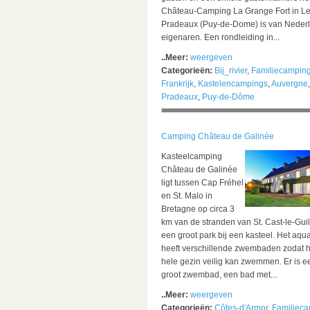
Château-Camping La Grange Fort in L
Pradeaux (Puy-de-Dome) is van Neder
eigenaren. Een rondleiding in...
..Meer:
weergeven
Categorieën:
Bij_rivier
,
Familiecampin
Frankrijk
,
Kastelencampings
,
Auvergne
Pradeaux
,
Puy-de-Dôme
Camping Château de Galinée
Kasteelcamping
Château de Galinée
ligt tussen Cap Fréhel
en St. Malo in
Bretagne op circa 3
km van de stranden van St. Cast-le-Guil
een groot park bij een kasteel. Het aqu
heeft verschillende zwembaden zodat h
hele gezin veilig kan zwemmen. Er is e
groot zwembad, een bad met...
..Meer:
weergeven
Categorieën:
Côtes-d'Armor
,
Familiec