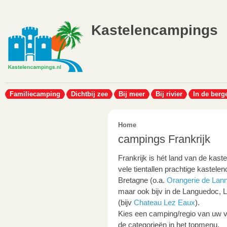
Kastelencampings
Familiecamping
Dichtbij zee
Bij meer
Bij rivier
In de berg
Home
campings Frankrijk
Frankrijk is hét land van de kast
vele tientallen prachtige kastel
Bretagne (o.a.
Orangerie de Lann
maar ook bijv in de Languedoc,
(bijv
Chateau Lez Eaux
).
Kies een camping/regio van uw vo
de categorieën in het topmenu.