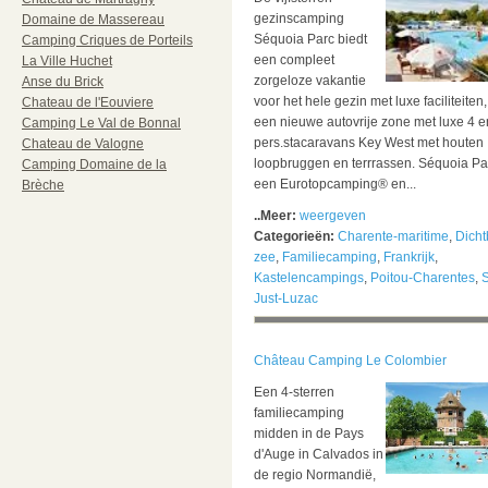
gezinscamping
Domaine de Massereau
Séquoia Parc biedt
Camping Criques de Porteils
een compleet
La Ville Huchet
zorgeloze vakantie
Anse du Brick
voor het hele gezin met luxe faciliteiten
Chateau de l'Eouviere
een nieuwe autovrije zone met luxe 4 e
Camping Le Val de Bonnal
pers.stacaravans Key West met houten
Chateau de Valogne
loopbruggen en terrrassen. Séquoia Par
Camping Domaine de la
een Eurotopcamping® en...
Brèche
..Meer:
weergeven
Categorieën:
Charente-maritime
,
Dicht
zee
,
Familiecamping
,
Frankrijk
,
Kastelencampings
,
Poitou-Charentes
,
S
Just-Luzac
Château Camping Le Colombier
Een 4-sterren
familiecamping
midden in de Pays
d'Auge in Calvados in
de regio Normandië,