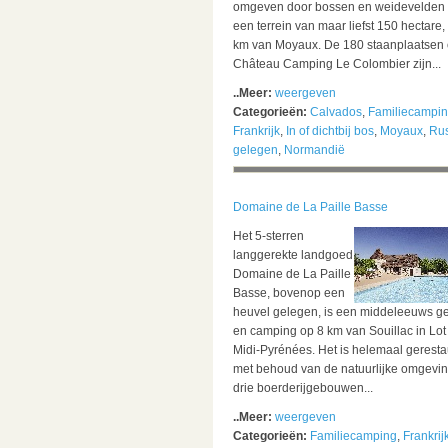
omgeven door bossen en weidevelden
een terrein van maar liefst 150 hectare,
km van Moyaux.
De 180 staanplaatsen
Château Camping Le Colombier zijn...
..Meer:
weergeven
Categorieën:
Calvados
,
Familiecampi
Frankrijk
,
In of dichtbij bos
,
Moyaux
,
Rus
gelegen
,
Normandië
Domaine de La Paille Basse
Het 5-sterren
langgerekte landgoed
Domaine de La Paille
Basse, bovenop een
heuvel gelegen, is een middeleeuws g
en camping op 8 km van Souillac in Lot
Midi-Pyrénées. Het is helemaal gerest
met behoud van de natuurlijke omgevin
drie boerderijgebouwen...
..Meer:
weergeven
Categorieën:
Familiecamping
,
Frankrij