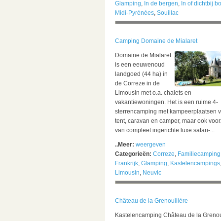
Glamping
,
In de bergen
,
In of dichtbij b
Midi-Pyrénées
,
Souillac
Camping Domaine de Mialaret
Domaine de Mialaret
is een eeuwenoud
landgoed (44 ha) in
de Correze in de
Limousin met o.a. chalets en
vakantiewoningen. Het is een ruime 4-
sterrencamping met kampeerplaatsen v
tent, caravan en camper, maar ook voor
van compleet ingerichte luxe safari-...
..Meer:
weergeven
Categorieën:
Correze
,
Familiecamping
Frankrijk
,
Glamping
,
Kastelencampings
Limousin
,
Neuvic
Château de la Grenouillère
Kastelencamping Château de la Grenou