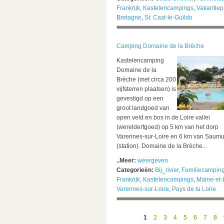
Frankrijk
,
Kastelencampings
,
Vakantiep
Bretagne
,
St. Cast-le-Guildo
Camping Domaine de la Brèche
Kastelencamping
Domaine de la
Brèche (met circa 200
vijfsterren plaatsen) is
gevestigd op een
groot landgoed van
open veld en bos in de Loire vallei
(werelderfgoed) op 5 km van het dorp
Varennes-sur-Loire en 6 km van Saumu
(station). Domaine de la Brèche...
..Meer:
weergeven
Categorieën:
Bij_rivier
,
Familiecampin
Frankrijk
,
Kastelencampings
,
Maine-et-
Varennes-sur-Loire
,
Pays de la Loire
1
2
3
4
5
6
7
8