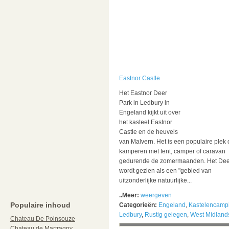
Eastnor Castle
Het Eastnor Deer
Park in Ledbury in
Engeland kijkt uit over
het kasteel Eastnor
Castle en de heuvels
van Malvern. Het is een populaire plek 
kamperen met tent, camper of caravan
gedurende de zomermaanden. Het Dee
wordt gezien als een "gebied van
uitzonderlijke natuurlijke...
..Meer:
weergeven
Populaire inhoud
Categorieën:
Engeland
,
Kastelencamp
Ledbury
,
Rustig gelegen
,
West Midland
Chateau De Poinsouze
Chateau de Martragny