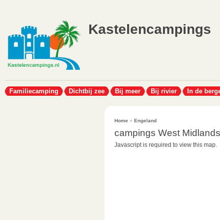
Kastelencampings
Familiecamping
Dichtbij zee
Bij meer
Bij rivier
In de berg
Home
»
Engeland
campings West Midland
Javascript is required to view this map.