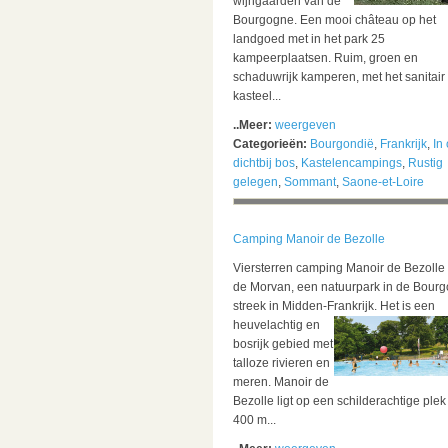
wijngaarden van de
Bourgogne. Een mooi château op het
landgoed met in het park 25
kampeerplaatsen. Ruim, groen en
schaduwrijk kamperen, met het sanitair 
kasteel...
..Meer:
weergeven
Categorieën:
Bourgondië
,
Frankrijk
,
In 
dichtbij bos
,
Kastelencampings
,
Rustig
gelegen
,
Sommant
,
Saone-et-Loire
Camping Manoir de Bezolle
Viersterren camping Manoir de Bezolle l
de Morvan, een natuurpark in de Bour
streek in Midden-Frankrijk.
Het is een
heuvelachtig en
bosrijk gebied met
talloze rivieren en
meren. Manoir de
Bezolle ligt op een schilderachtige plek
400 m...