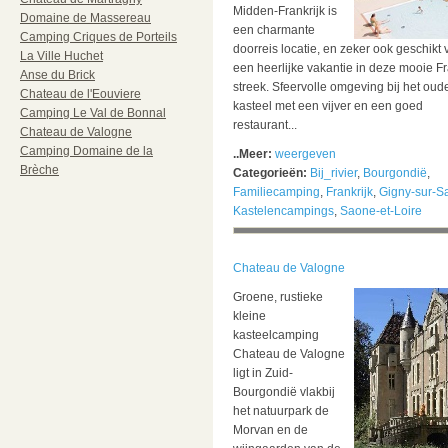
Midden-Frankrijk is
Domaine de Massereau
een charmante
Camping Criques de Porteils
doorreis locatie, en zeker ook geschikt 
La Ville Huchet
een heerlijke vakantie in deze mooie F
Anse du Brick
streek. Sfeervolle omgeving bij het oud
Chateau de l'Eouviere
kasteel met een vijver en een goed
Camping Le Val de Bonnal
restaurant...
Chateau de Valogne
Camping Domaine de la
..Meer:
weergeven
Brèche
Categorieën:
Bij_rivier
,
Bourgondië
,
Familiecamping
,
Frankrijk
,
Gigny-sur-S
Kastelencampings
,
Saone-et-Loire
Chateau de Valogne
Groene, rustieke
kleine
kasteelcamping
Chateau de Valogne
ligt in Zuid-
Bourgondië vlakbij
het natuurpark de
Morvan en de