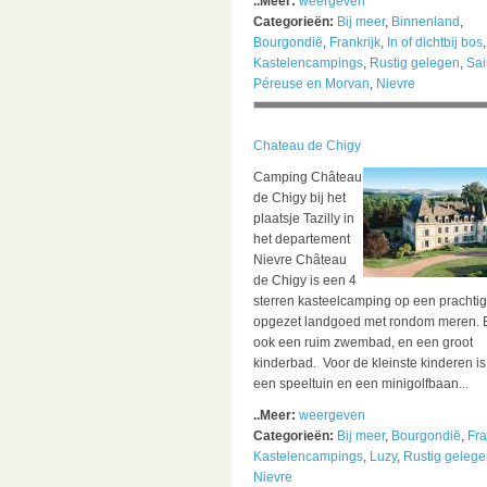
..Meer:
weergeven
Categorieën:
Bij meer
,
Binnenland
,
Bourgondië
,
Frankrijk
,
In of dichtbij bos
,
Kastelencampings
,
Rustig gelegen
,
Sai
Péreuse en Morvan
,
Nievre
Chateau de Chigy
Camping Château
de Chigy bij het
plaatsje Tazilly in
het departement
Nievre Château
de Chigy is een 4
sterren kasteelcamping op een prachtig
opgezet landgoed met rondom meren. E
ook een ruim zwembad, en een groot
kinderbad. Voor de kleinste kinderen is
een speeltuin en een minigolfbaan...
..Meer:
weergeven
Categorieën:
Bij meer
,
Bourgondië
,
Fra
Kastelencampings
,
Luzy
,
Rustig gelege
Nievre