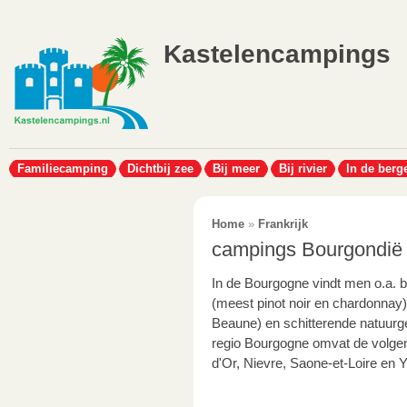
Kastelencampings
Familiecamping
Dichtbij zee
Bij meer
Bij rivier
In de berg
Home
»
Frankrijk
campings Bourgondië
In de Bourgogne vindt men o.a. 
(meest pinot noir en chardonnay),
Beaune) en schitterende natuurg
regio Bourgogne omvat de volge
d'Or, Nievre, Saone-et-Loire en 