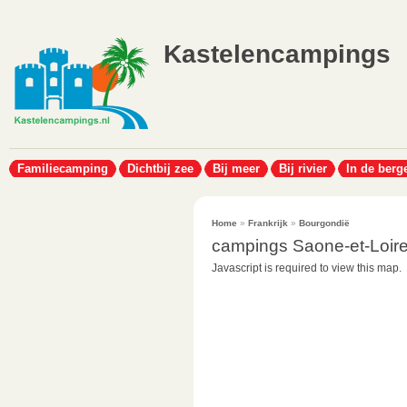
Kastelencampings
Familiecamping
Dichtbij zee
Bij meer
Bij rivier
In de berg
Home
»
Frankrijk
»
Bourgondië
campings Saone-et-Loir
Javascript is required to view this map.