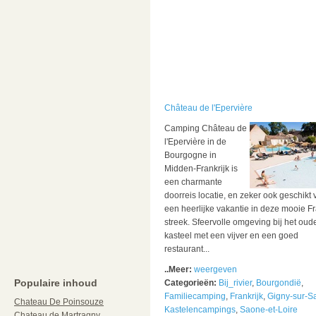
Château de l'Epervière
Camping Château de
l'Epervière in de
Bourgogne in
Midden-Frankrijk is
een charmante
doorreis locatie, en zeker ook geschikt 
een heerlijke vakantie in deze mooie F
streek. Sfeervolle omgeving bij het oud
kasteel met een vijver en een goed
restaurant...
..Meer:
weergeven
Populaire inhoud
Categorieën:
Bij_rivier
,
Bourgondië
,
Familiecamping
,
Frankrijk
,
Gigny-sur-S
Chateau De Poinsouze
Kastelencampings
,
Saone-et-Loire
Chateau de Martragny