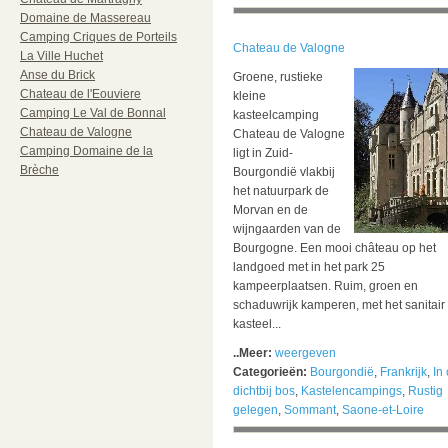
Domaine de Massereau
Camping Criques de Porteils
Chateau de Valogne
La Ville Huchet
Anse du Brick
Groene, rustieke
Chateau de l'Eouviere
kleine
Camping Le Val de Bonnal
kasteelcamping
Chateau de Valogne
Chateau de Valogne
Camping Domaine de la
ligt in Zuid-
Brèche
Bourgondië vlakbij
het natuurpark de
Morvan en de
wijngaarden van de
Bourgogne. Een mooi château op het
landgoed met in het park 25
kampeerplaatsen. Ruim, groen en
schaduwrijk kamperen, met het sanitair 
kasteel...
..Meer:
weergeven
Categorieën:
Bourgondië
,
Frankrijk
,
In 
dichtbij bos
,
Kastelencampings
,
Rustig
gelegen
,
Sommant
,
Saone-et-Loire