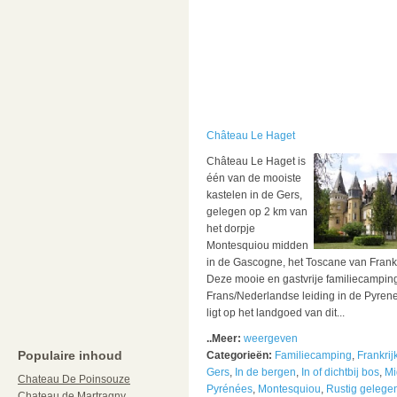
Château Le Haget
Château Le Haget is
één van de mooiste
kastelen in de Gers,
gelegen op 2 km van
het dorpje
Montesquiou midden
in de Gascogne, het Toscane van Frankr
Deze mooie en gastvrije familiecampin
Frans/Nederlandse leiding in de Pyren
ligt op het landgoed van dit...
..Meer:
weergeven
Populaire inhoud
Categorieën:
Familiecamping
,
Frankrij
Gers
,
In de bergen
,
In of dichtbij bos
,
Mi
Chateau De Poinsouze
Pyrénées
,
Montesquiou
,
Rustig gelege
Chateau de Martragny