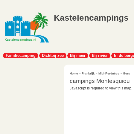
Kastelencampings
Familiecamping
Dichtbij zee
Bij meer
Bij rivier
In de berg
Home
»
Frankrijk
»
Midi-Pyrénées
»
Gers
campings Montesquiou
Javascript is required to view this map.