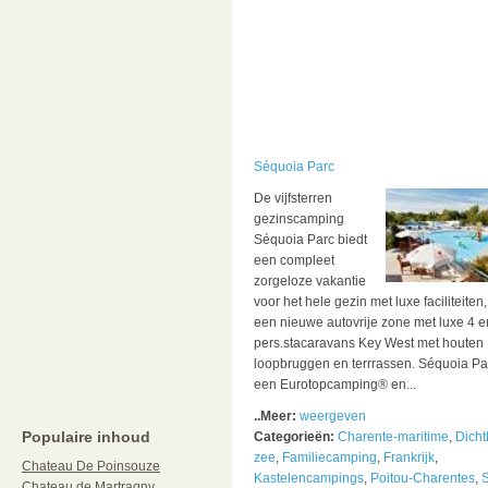
Séquoia Parc
De vijfsterren
gezinscamping
Séquoia Parc biedt
een compleet
zorgeloze vakantie
voor het hele gezin met luxe faciliteiten
een nieuwe autovrije zone met luxe 4 e
pers.stacaravans Key West met houten
loopbruggen en terrrassen. Séquoia Par
een Eurotopcamping® en...
..Meer:
weergeven
Populaire inhoud
Categorieën:
Charente-maritime
,
Dicht
zee
,
Familiecamping
,
Frankrijk
,
Chateau De Poinsouze
Kastelencampings
,
Poitou-Charentes
,
S
Chateau de Martragny