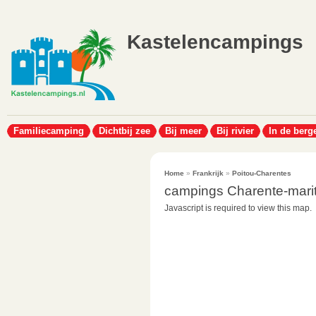
Kastelencampings
Familiecamping
Dichtbij zee
Bij meer
Bij rivier
In de berg
Home
»
Frankrijk
»
Poitou-Charentes
campings Charente-mari
Javascript is required to view this map.