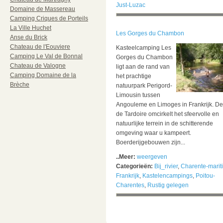
Just-Luzac
Domaine de Massereau
Camping Criques de Porteils
La Ville Huchet
Les Gorges du Chambon
Anse du Brick
Chateau de l'Eouviere
Kasteelcamping Les
Camping Le Val de Bonnal
Gorges du Chambon
Chateau de Valogne
ligt aan de rand van
Camping Domaine de la
het prachtige
Brèche
natuurpark Perigord-
Limousin tussen
Angouleme en Limoges in Frankrijk. De 
de Tardoire omcirkelt het sfeervolle en
natuurlijke terrein in de schitterende
omgeving waar u kampeert.
Boerderijgebouwen zijn...
..Meer:
weergeven
Categorieën:
Bij_rivier
,
Charente-marit
Frankrijk
,
Kastelencampings
,
Poitou-
Charentes
,
Rustig gelegen