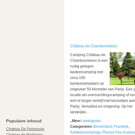
Château de Chambonnières
Camping Château de
Chambonnières is een
rustig gelegen
kasteelcamping met
circa 100
kampeerplaatsen op
ongeveer 50 kilometer van Parijs. Een
locatie als overnachtingscamping of vo
kort of langer verblijf met bezoekjes aa
Parijs, Versailles en omgeving. Op het
landelijke...
Populaire inhoud
..Meer:
weergeven
Categorieën:
Binnenland
,
Frankrijk
,
Chateau De Poinsouze
Kastelencampings
,
Plessis-Feu-Ausso
Chateau de Martragny