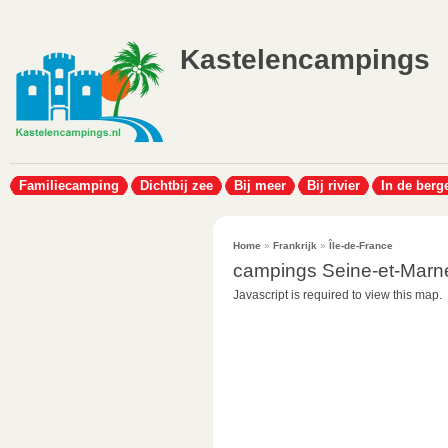
Kastelencampings
Familiecamping
Dichtbij zee
Bij meer
Bij rivier
In de berg
Home
»
Frankrijk
»
Île-de-France
campings Seine-et-Marn
Javascript is required to view this map.