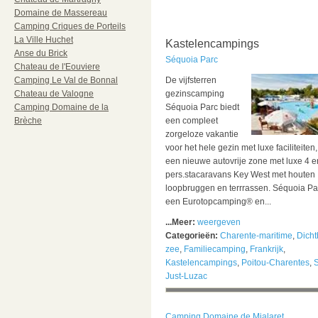
Domaine de Massereau
Camping Criques de Porteils
La Ville Huchet
Kastelencampings
Anse du Brick
Séquoia Parc
Chateau de l'Eouviere
Camping Le Val de Bonnal
De vijfsterren
Chateau de Valogne
gezinscamping
Camping Domaine de la
Séquoia Parc biedt
Brèche
een compleet
zorgeloze vakantie
voor het hele gezin met luxe faciliteiten
een nieuwe autovrije zone met luxe 4 e
pers.stacaravans Key West met houten
loopbruggen en terrrassen. Séquoia Par
een Eurotopcamping® en...
...Meer:
weergeven
Categorieën:
Charente-maritime
,
Dicht
zee
,
Familiecamping
,
Frankrijk
,
Kastelencampings
,
Poitou-Charentes
,
S
Just-Luzac
Camping Domaine de Mialaret