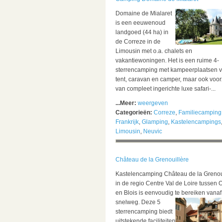
Domaine de Mialaret
is een eeuwenoud
landgoed (44 ha) in
de Correze in de
Limousin met o.a. chalets en
vakantiewoningen. Het is een ruime 4-
sterrencamping met kampeerplaatsen v
tent, caravan en camper, maar ook voor
van compleet ingerichte luxe safari-...
...Meer:
weergeven
Categorieën:
Correze
,
Familiecamping
Frankrijk
,
Glamping
,
Kastelencampings
Limousin
,
Neuvic
Château de la Grenouillère
Kastelencamping Château de la Grenou
in de regio Centre Val de Loire tussen 
en Blois is eenvoudig te bereiken vanaf
snelweg.
Deze 5
sterrencamping biedt
uitstekende faciliteiten