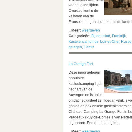
voor alle leeftijden.
Overdag kunt u de
kastelen van de
Franse koningen bezoeken in de landeli
...Meer:
weergeven
Categorieën:
Bij een stad
,
Frankrijk
,
Kastelencampings
,
Loir-et-Cher
,
Rustig
gelegen
,
Centre
La Grange Fort
Deze mooi gelegen
populaire
kasteelcamping ligt in
het hart van de
Auvergne en is uniek
omdat het kasteel zelf toegankelijk is v
gasten en ook enkele gastenkamers her
Château-Camping La Grange Fort in L
Pradeaux (Puy-de-Dome) is van Neder
eigenaren. Een rondleiding in...
...Meer:
weergeven