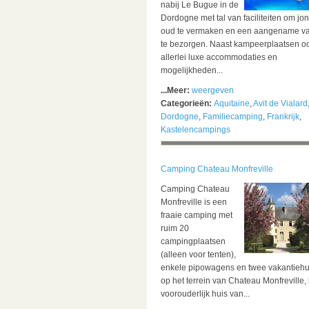
nabij Le Bugue in de
Dordogne met tal van faciliteiten om jo
oud te vermaken en een aangename va
te bezorgen. Naast kampeerplaatsen o
allerlei luxe accommodaties en
mogelijkheden...
...Meer:
weergeven
Categorieën:
Aquitaine
,
Avit de Vialard
Dordogne
,
Familiecamping
,
Frankrijk
,
Kastelencampings
Camping Chateau Monfreville
Camping Chateau
Monfreville is een
fraaie camping met
ruim 20
campingplaatsen
(alleen voor tenten),
enkele pipowagens en twee vakantiehu
op het terrein van Chateau Monfreville, 
voorouderlijk huis van...