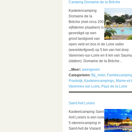
Camping Domaine de la Brèche
Kastelencamping
Domaine de la
Brèche (met circa 200
vijfsterren plaatsen) is
gevestigd op een
groot landgoed van
open veld en bos in de Loire vallei
(werelderfgoed) op 5 km van het dorp
Varennes-sur-Loire en 6 km van Saumu
(station). Domaine de la Brèche...
...Meer:
weergeven
Categorieën:
Bij_rivier
,
Familiecampin
Frankrijk
,
Kastelencampings
,
Maine-et-
Varennes-sur-Loire
,
Pays de la Loire
Saint Avit Loisirs
Kasteelcamping Saint
Avit Loisirs is een luxe
5-sterrencamping in
Saint Avit de Vialard