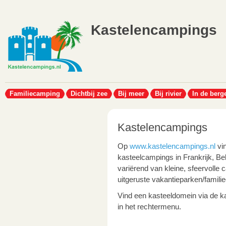
Kastelencampings
Familiecamping
Dichtbij zee
Bij meer
Bij rivier
In de berg
Kastelencampings
Op
www.kastelencampings.nl
vin
kasteelcampings in Frankrijk, Belg
variërend van kleine, sfeervolle 
uitgeruste vakantieparken/famili
Vind een kasteeldomein via de ka
in het rechtermenu.