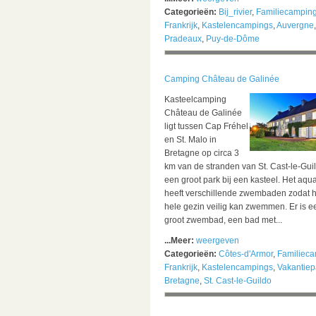
Categorieën:
Bij_rivier
,
Familiecampin
Frankrijk
,
Kastelencampings
,
Auvergne
Pradeaux
,
Puy-de-Dôme
Camping Château de Galinée
Kasteelcamping
Château de Galinée
ligt tussen Cap Fréhel
en St. Malo in
Bretagne op circa 3
km van de stranden van St. Cast-le-Guil
een groot park bij een kasteel. Het aqu
heeft verschillende zwembaden zodat h
hele gezin veilig kan zwemmen. Er is e
groot zwembad, een bad met...
...Meer:
weergeven
Categorieën:
Côtes-d'Armor
,
Familiec
Frankrijk
,
Kastelencampings
,
Vakantiep
Bretagne
,
St. Cast-le-Guildo