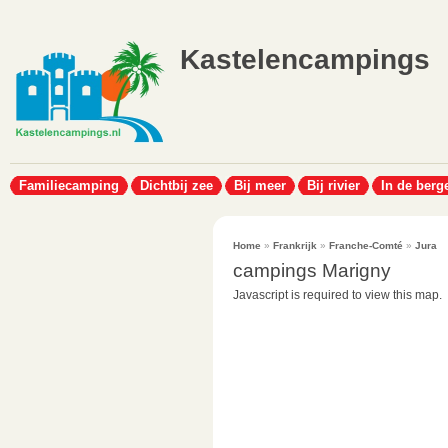
Kastelencampings
Familiecamping
Dichtbij zee
Bij meer
Bij rivier
In de berg
Home
»
Frankrijk
»
Franche-Comté
»
Jura
campings Marigny
Javascript is required to view this map.