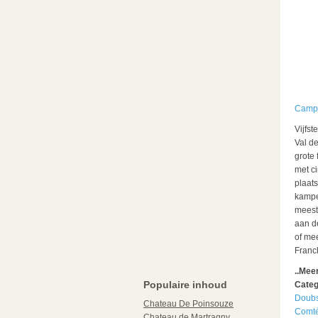
Campi
Vijfs
Val d
grote
met c
plaat
kampe
meest
aan de
of me
Franc
..Mee
Populaire inhoud
Categ
Doub
Chateau De Poinsouze
Comt
Chateau de Martragny