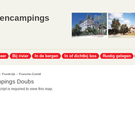
lencampings
meer
Bij rivier
In de bergen
In of dichtbij bos
Rustig gelegen
»
Frankrijk
»
Franche-Comté
pings Doubs
ript is required to view this map.