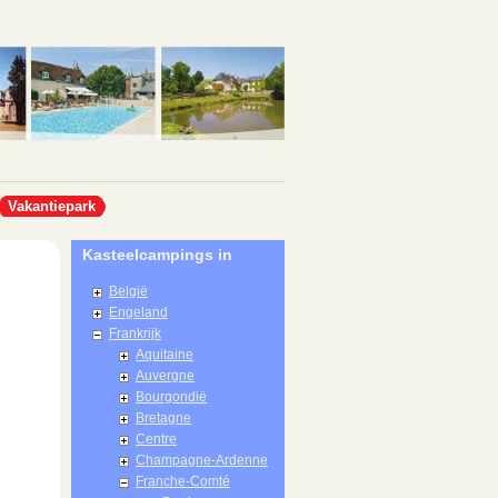
Vakantiepark
Kasteelcampings in
België
Engeland
Frankrijk
Aquitaine
Auvergne
Bourgondië
Bretagne
Centre
Champagne-Ardenne
Franche-Comté