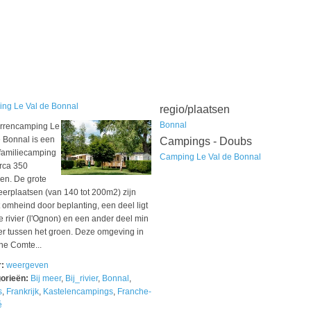
ng Le Val de Bonnal
regio/plaatsen
Bonnal
terrencamping Le
e Bonnal is een
Campings - Doubs
 familiecamping
Camping Le Val de Bonnal
irca 350
sen. De grote
erplaatsen (van 140 tot 200m2) zijn
 omheind door beplanting, een deel ligt
 rivier (l'Ognon) en een ander deel min
er tussen het groen. Deze omgeving in
he Comte...
r:
weergeven
orieën:
Bij meer
,
Bij_rivier
,
Bonnal
,
s
,
Frankrijk
,
Kastelencampings
,
Franche-
é