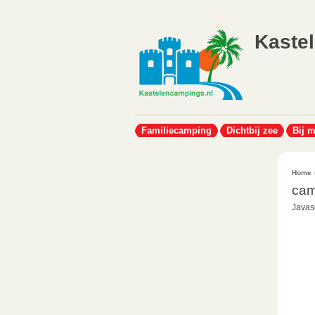
Kaste
Familiecamping
Dichtbij zee
Bij 
Home
cam
Javasc