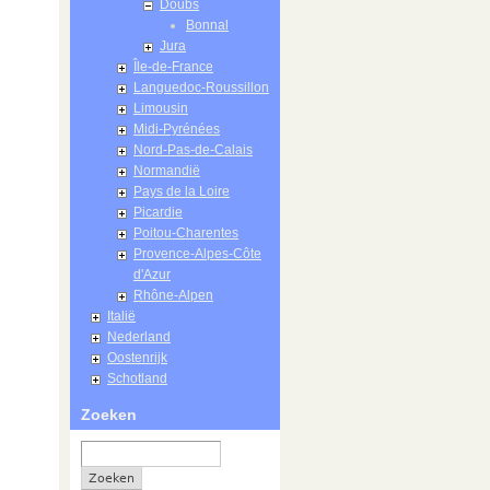
Doubs
Bonnal
Jura
Île-de-France
Languedoc-Roussillon
Limousin
Midi-Pyrénées
Nord-Pas-de-Calais
Normandië
Pays de la Loire
Picardie
Poitou-Charentes
Provence-Alpes-Côte
d'Azur
Rhône-Alpen
Italië
Nederland
Oostenrijk
Schotland
Zoeken