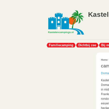
Kaste
Familiecamping
Dichtbij zee
Bij 
Home
cam
Domai
Kaste
Domai
in mi
Frankr
rondo
eeuws
hectar