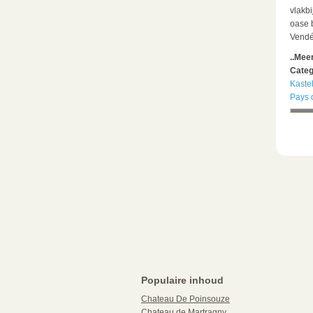
vlakbi
oase 
Vendé
..Mee
Categ
Kaste
Pays d
Populaire inhoud
Chateau De Poinsouze
Chateau de Martragny