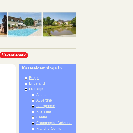
Vakantiepark
Kasteelcampings in
België
Engeland
Frankrijk
Aquitaine
Auvergne
Bourgondië
Bretagne
Centre
Champagne-Ardenne
Franche-Comté