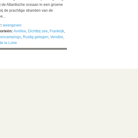
j de Atlantische oceaan in een groene
bij de prachtige stranden van de
e...
r:
weergeven
orieën:
Avrillee
,
Dichtbij zee
,
Frankrijk
,
lencampings
,
Rustig gelegen
,
Vendée
,
e la Loire