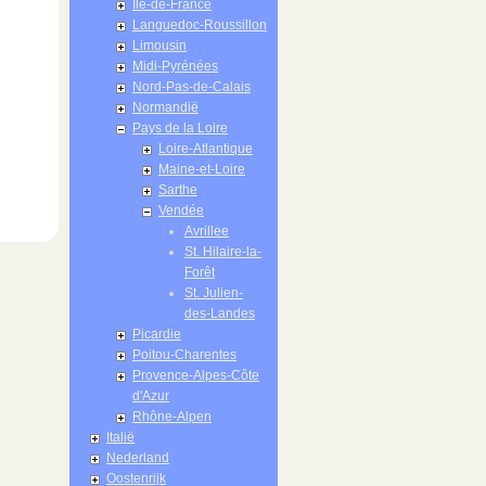
Île-de-France
Languedoc-Roussillon
Limousin
Midi-Pyrénées
Nord-Pas-de-Calais
Normandië
Pays de la Loire
Loire-Atlantique
Maine-et-Loire
Sarthe
Vendée
Avrillee
St. Hilaire-la-
Forêt
St. Julien-
des-Landes
Picardie
Poitou-Charentes
Provence-Alpes-Côte
d'Azur
Rhône-Alpen
Italië
Nederland
Oostenrijk