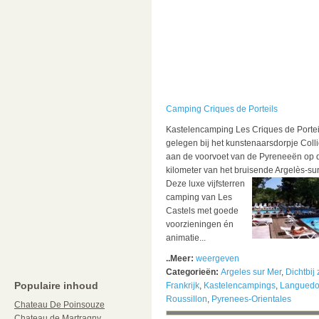
Camping Criques de Porteils
Kastelencamping Les Criques de Porteil
gelegen bij het kunstenaarsdorpje Coll
aan de voorvoet van de Pyreneeën op d
kilometer van het bruisende Argelès-su
Deze luxe vijfsterren
camping van Les
Castels met goede
voorzieningen én
animatie...
..Meer:
weergeven
Categorieën:
Argeles sur Mer
,
Dichtbij
Populaire inhoud
Frankrijk
,
Kastelencampings
,
Languedo
Roussillon
,
Pyrenees-Orientales
Chateau De Poinsouze
Chateau de Martragny