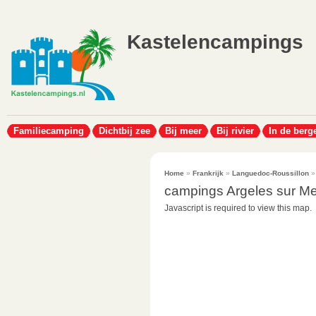
Kastelencampings
Familiecamping
Dichtbij zee
Bij meer
Bij rivier
In de berg
Home
»
Frankrijk
»
Languedoc-Roussillon
campings Argeles sur Me
Javascript is required to view this map.