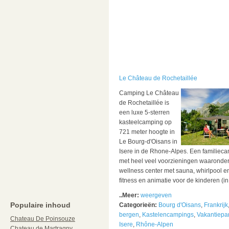
Le Château de Rochetaillée
Camping Le Château
de Rochetaillée is
een luxe 5-sterren
kasteelcamping op
721 meter hoogte in
Le Bourg-d'Oisans in
Isere in de Rhone-Alpes. Een familiec
met heel veel voorzieningen waaronde
wellness center met sauna, whirlpool e
fitness en animatie voor de kinderen (in 
..Meer:
weergeven
Populaire inhoud
Categorieën:
Bourg d'Oisans
,
Frankrijk
bergen
,
Kastelencampings
,
Vakantiepa
Chateau De Poinsouze
Isere
,
Rhône-Alpen
Chateau de Martragny