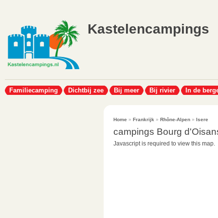
Kastelencampings
Familiecamping
Dichtbij zee
Bij meer
Bij rivier
In de berg
Home
»
Frankrijk
»
Rhône-Alpen
»
Isere
campings Bourg d'Oisan
Javascript is required to view this map.