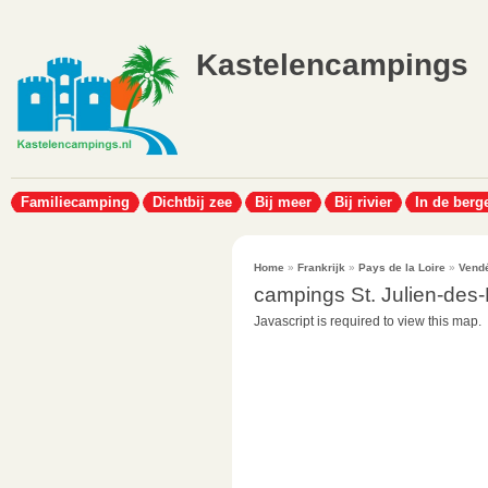
Kastelencampings
Familiecamping
Dichtbij zee
Bij meer
Bij rivier
In de berg
Home
»
Frankrijk
»
Pays de la Loire
»
Vend
campings St. Julien-des
Javascript is required to view this map.