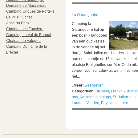
Domaine de Massereau
Camping Criques de Porteils
La Garangeoire
La Ville Huchet
Anse du Brick
Camping la
Chateau de l'Eouviere
Garangeoire ligt op
Camping Le Val de Bonnal
een bosrijk landgoed
Chateau de Valogne
van een oud kasteel
Camping Domaine de la
in de Vendee bij het
Brèche
dorpje Saint Julien des Landes. Het kas
aan een meertje en 15 km van zee, het
plaatsje Brétignolles-sur-Mer. Oude eik
zorgen voor schaduw. Zowel in het meer
het...
..Meer:
weergeven
Categorieën:
Bij meer
,
Frankrijk
,
In of d
bos
,
Kastelencampings
,
St. Julien-des-
Landes
,
Vendée
,
Pays de la Loire