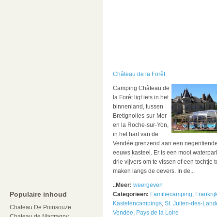
Château de la Forêt
Camping Château de
la Forêt ligt iets in het
binnenland, tussen
Bretignolles-sur-Mer
en la Roche-sur-Yon,
in het hart van de
Vendée grenzend aan een negentiende
eeuws kasteel. Er is een mooi waterpar
drie vijvers om te vissen of een tochtje t
maken langs de oevers. In de...
..Meer:
weergeven
Populaire inhoud
Categorieën:
Familiecamping
,
Frankrij
Kastelencampings
,
St. Julien-des-Land
Chateau De Poinsouze
Vendée
,
Pays de la Loire
Chateau de Martragny