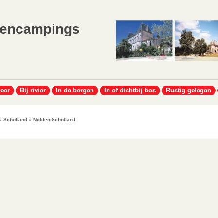
lencampings
meer
Bij rivier
In de bergen
In of dichtbij bos
Rustig gelegen
»
Schotland
»
Midden-Schotland