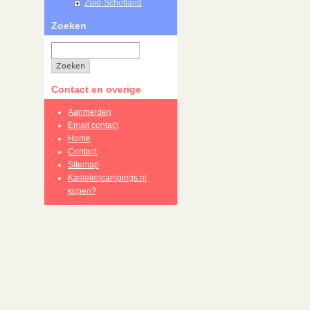
Zuid-Schotland
Zoeken
Contact en overige
Aanmelden
Email contact
Home
Contact
Sitemap
Kastelencampings.nl
kopen?