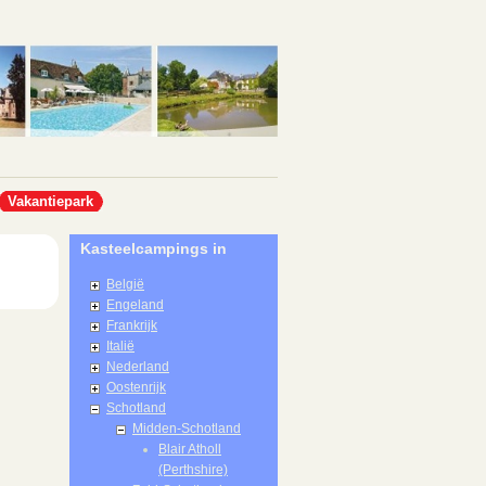
Vakantiepark
Kasteelcampings in
België
Engeland
Frankrijk
Italië
Nederland
Oostenrijk
Schotland
Midden-Schotland
Blair Atholl
(Perthshire)