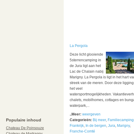
La Pergola
Deze licht glooiende
5sterrencamping in
de Jura ligt aan het
Lac de Chalain nabij
Marigny. La Pergola is ligt in het hart v
streek van de meren. Door deze ligging
het veel
watersportmogelijkheden. Vakantieverh
chalets, mobilhomes, cottages en bung
waterpark,...
..Meer:
weergeven
Populaire inhoud
Categorieën:
Bij meer
,
Familiecamping
Frankrijk
,
In de bergen
,
Jura
,
Marigny
,
Chateau De Poinsouze
Franche-Comté
Chateau de Martragny