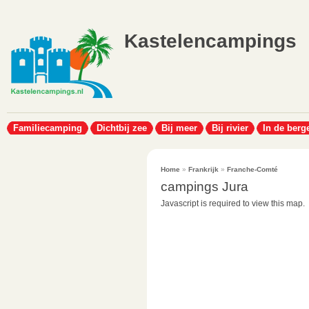
Kastelencampings
Familiecamping
Dichtbij zee
Bij meer
Bij rivier
In de berg
Home
»
Frankrijk
»
Franche-Comté
campings Jura
Javascript is required to view this map.