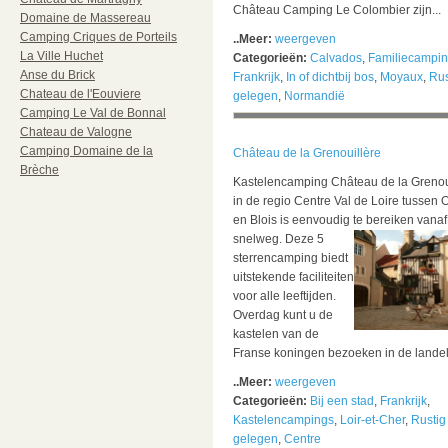
Château Camping Le Colombier zijn...
Domaine de Massereau
Camping Criques de Porteils
..Meer:
weergeven
La Ville Huchet
Categorieën:
Calvados
,
Familiecampi
Anse du Brick
Frankrijk
,
In of dichtbij bos
,
Moyaux
,
Rus
Chateau de l'Eouviere
gelegen
,
Normandië
Camping Le Val de Bonnal
Chateau de Valogne
Camping Domaine de la
Château de la Grenouillère
Brèche
Kastelencamping Château de la Grenou
in de regio Centre Val de Loire tussen 
en Blois is eenvoudig te bereiken vanaf
snelweg.
Deze 5
sterrencamping biedt
uitstekende faciliteiten
voor alle leeftijden.
Overdag kunt u de
kastelen van de
Franse koningen bezoeken in de landeli
..Meer:
weergeven
Categorieën:
Bij een stad
,
Frankrijk
,
Kastelencampings
,
Loir-et-Cher
,
Rustig
gelegen
,
Centre