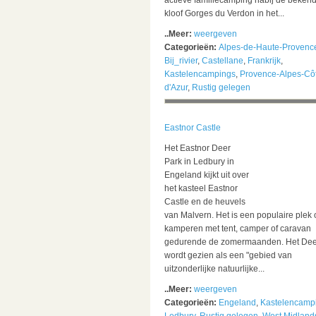
actieve familiecamping nabij de beken
kloof Gorges du Verdon in het...
..Meer:
weergeven
Categorieën:
Alpes-de-Haute-Provenc
Bij_rivier
,
Castellane
,
Frankrijk
,
Kastelencampings
,
Provence-Alpes-Cô
d'Azur
,
Rustig gelegen
Eastnor Castle
Het Eastnor Deer
Park in Ledbury in
Engeland kijkt uit over
het kasteel Eastnor
Castle en de heuvels
van Malvern. Het is een populaire plek 
kamperen met tent, camper of caravan
gedurende de zomermaanden. Het Dee
wordt gezien als een "gebied van
uitzonderlijke natuurlijke...
..Meer:
weergeven
Categorieën:
Engeland
,
Kastelencamp