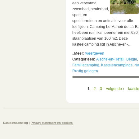
een verwarmd
zwembad, peuterbad,
sport- en
speelterreinen en animatie voor alle
leeftijden. Camping Le Manoir de Là-B
heeft een ruim kampeerterrein met 620
staanplaatsen van 100 m2. Deze
kasteelcamping ligt in Aische-en-...
..Meer:
weergeven
Categorieën:
Aische-en-Refail
,
België
,
Familiecamping
,
Kastelencampings
,
N
Rustig gelegen
1
2
3
volgende ›
laatst
Kastelencamping |
Privacy statement en cookies