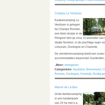
Ledbury
,
Rustig gelegen
,
West Midland
Chateau Le Verdoyer
Kasteelcamping Le
Verdoyer is gelegen
bij Champs Romain,
een klein dorpje in de
Périgord Vert op circa 15 kilometer van 
stadje Nontron, in de prachtige regio v
Limousin, Dordogne en Charente.
De viersterrencamping biedt een scala
accommodaties waaronder huurtenten,.
..Meer:
weergeven
Categorieën:
Aquitaine
,
Binnenland
,
C
Romain
,
Dordogne
,
Frankrijk
,
Rustig g
Manoir de Là-Bas
Grote familiecamping
in een kasteelpark
van 24 ha met o.a.