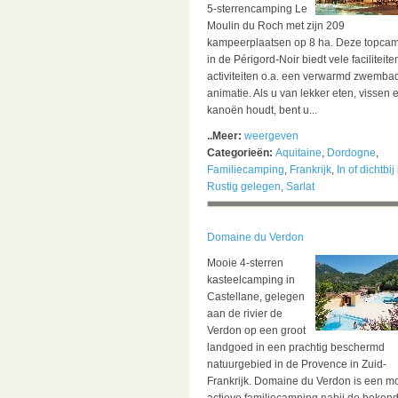
5-sterrencamping Le
Moulin du Roch met zijn 209
kampeerplaatsen op 8 ha. Deze topca
in de Périgord-Noir biedt vele faciliteite
activiteiten o.a. een verwarmd zwemba
animatie. Als u van lekker eten, vissen 
kanoën houdt, bent u...
..Meer:
weergeven
Categorieën:
Aquitaine
,
Dordogne
,
Familiecamping
,
Frankrijk
,
In of dichtbij
Rustig gelegen
,
Sarlat
Domaine du Verdon
Mooie 4-sterren
kasteelcamping in
Castellane, gelegen
aan de rivier de
Verdon op een groot
landgoed in een prachtig beschermd
natuurgebied in de Provence in Zuid-
Frankrijk. Domaine du Verdon is een m