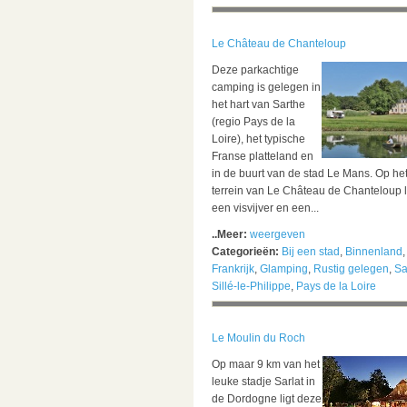
Le Château de Chanteloup
Deze parkachtige
camping is gelegen in
het hart van Sarthe
(regio Pays de la
Loire), het typische
Franse platteland en
in de buurt van de stad Le Mans. Op he
terrein van Le Château de Chanteloup 
een visvijver en een...
..Meer:
weergeven
Categorieën:
Bij een stad
,
Binnenland
,
Frankrijk
,
Glamping
,
Rustig gelegen
,
Sa
Sillé-le-Philippe
,
Pays de la Loire
Le Moulin du Roch
Op maar 9 km van het
leuke stadje Sarlat in
de Dordogne ligt deze