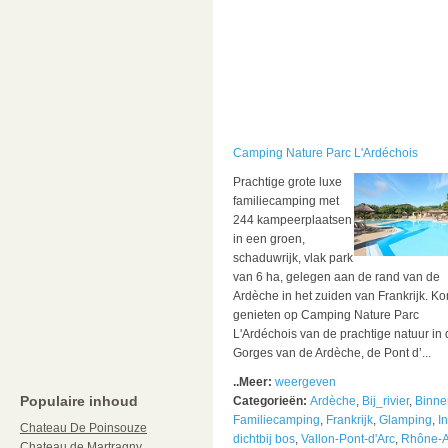
Camping Nature Parc L'Ardéchois
Prachtige grote luxe
familiecamping met
244 kampeerplaatsen
in een groen,
schaduwrijk, vlak park
van 6 ha, gelegen aan de rand van de
Ardèche in het zuiden van Frankrijk. K
genieten op Camping Nature Parc
L'Ardéchois van de prachtige natuur in 
Gorges van de Ardèche, de Pont d’...
..Meer:
weergeven
Populaire inhoud
Categorieën:
Ardèche
,
Bij_rivier
,
Binne
Familiecamping
,
Frankrijk
,
Glamping
,
In
Chateau De Poinsouze
dichtbij bos
,
Vallon-Pont-d'Arc
,
Rhône-A
Chateau de Martragny