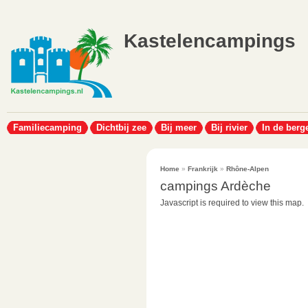
Kastelencampings
Familiecamping
Dichtbij zee
Bij meer
Bij rivier
In de berg
Home
»
Frankrijk
»
Rhône-Alpen
campings Ardèche
Javascript is required to view this map.