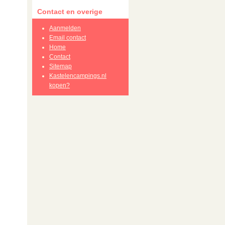
Contact en overige
Aanmelden
Email contact
Home
Contact
Sitemap
Kastelencampings.nl
kopen?