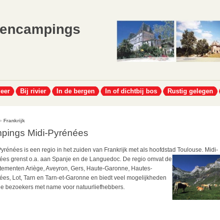
lencampings
meer
Bij rivier
In de bergen
In of dichtbij bos
Rustig gelegen
»
Frankrijk
pings Midi-Pyrénées
yrénées is een regio in het zuiden van Frankrijk met als hoofdstad Toulouse.
Midi-
ées grenst o.a. aan Spanje en de Languedoc. De regio omvat de
tementen Ariège, Aveyron, Gers, Haute-Garonne, Hautes-
ées, Lot, Tarn en Tarn-et-Garonne en biedt veel mogelijkheden
de bezoekers met name voor natuurliefhebbers.