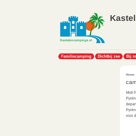
Kaste
Familiecamping
Dichtbij zee
Bij 
Home
cam
Midi-P
Pyrén
depar
Pyrén
voor 