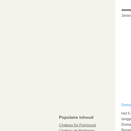
Javasc
Domai
Het 5-
Populaire inhoud
langg
Domai
Chateau De Poinsouze
Basse
Chateau de Martragny