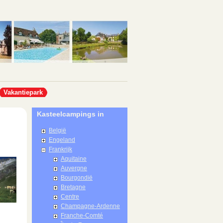
Vakantiepark
Kasteelcampings in
België
Engeland
Frankrijk
Aquitaine
Auvergne
Bourgondië
Bretagne
Centre
Champagne-Ardenne
Franche-Comté