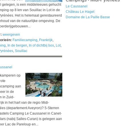
l gelegen, is een middeleeuws gehucht
Le Caussanel
ping op 8 km van Souillac in Lot in de
Château Le Haget
Pyrénées. Het is helemaal gerestaureerd
Domaine de La Paille Basse
ehoud van de natuurlijke omgeving. De
boerderijgebouwen...
r:
weergeven
orieën:
Familiecamping
,
Frankrijk
,
ing
,
In de bergen
,
In of dichtbij bos
,
Lot
,
Pyrénées
,
Souillac
ussanel
u kamperen op
rote
scamping aan
eer in de
 in Zuid-
ijk in het hart van de regio Midi-
ées (departement Aveyron)? 5-Sterren
astels Camping Le Caussanel in Canet-
lars (nabij Salles-Curan) is gelegen aan
eer Lac de Pareloup en...