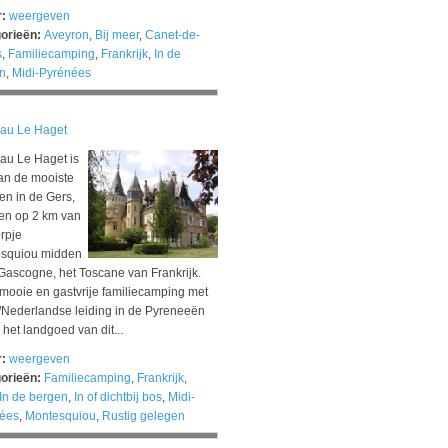
r:
weergeven
orieën:
Aveyron
,
Bij meer
,
Canet-de-
s
,
Familiecamping
,
Frankrijk
,
In de
n
,
Midi-Pyrénées
au Le Haget
au Le Haget is
an de mooiste
en in de Gers,
en op 2 km van
rpje
squiou midden
 Gascogne, het Toscane van Frankrijk.
mooie en gastvrije familiecamping met
/Nederlandse leiding in de Pyreneeën
p het landgoed van dit...
r:
weergeven
orieën:
Familiecamping
,
Frankrijk
,
In de bergen
,
In of dichtbij bos
,
Midi-
ées
,
Montesquiou
,
Rustig gelegen