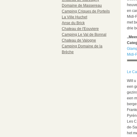
heuve
Domaine de Massereau
en cam
Camping Criques de Porteils
Midi-
La Ville Huchet
met b
Anse du Brick
drie 
Chateau de l'Eouviere
Camping Le Val de Bonnal
..Mee
Chateau de Valogne
Categ
Camping Domaine de la
Glamp
Brèche
Midi-
Le Ca
Wilt 
een g
gezin
een m
bergen
Frankr
Pyrén
Les C
de-Sa
het m