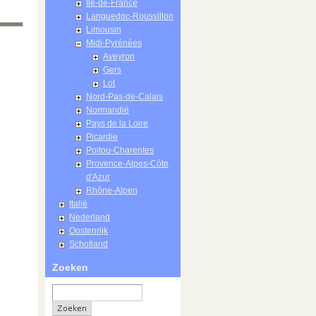
Île-de-France
Languedoc-Roussillon
Limousin
Midi-Pyrénées
Aveyron
Gers
Lot
Nord-Pas-de-Calais
Normandië
Pays de la Loire
Picardie
Poitou-Charentes
Provence-Alpes-Côte
d'Azur
Rhône-Alpen
Italië
Nederland
Oostenrijk
Schotland
Zoeken