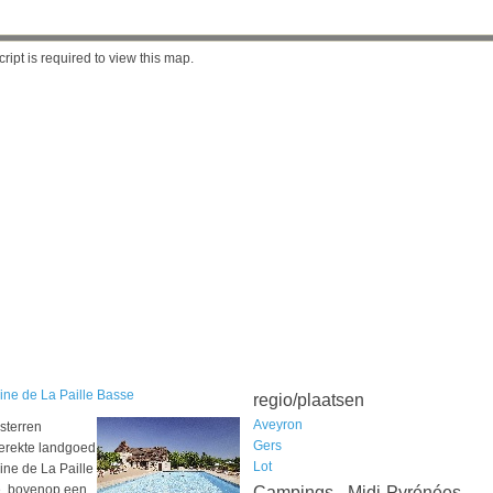
ript is required to view this map.
ne de La Paille Basse
regio/plaatsen
Aveyron
sterren
Gers
erekte landgoed
Lot
ne de La Paille
, bovenop een
Campings - Midi-Pyrénées