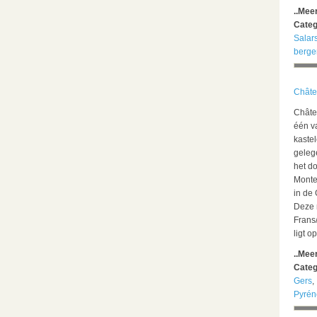
..Mee
Categ
Salar
berge
Châte
Châte
één v
kastel
geleg
het do
Monte
in de
Deze 
Frans
ligt o
..Mee
Categ
Gers
,
Pyrén