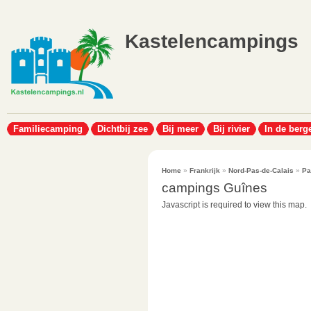
Kastelencampings
Familiecamping
Dichtbij zee
Bij meer
Bij rivier
In de berg
Home
»
Frankrijk
»
Nord-Pas-de-Calais
»
Pa
campings Guînes
Javascript is required to view this map.