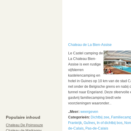
Chateau de La Bien-Assise
Le Castel camping de
La Chateau Bien-
Assise is een rustige
vijfsterren
kastelencamping en
hotel in Guines op 10 km van de stad C
net onder de Belgische grens en nabij 
tunnel naar Engeland. Deze sfeervolle 
gastvrij familiecamping biedt vele
voorzieningen waaronder...
..Meer:
weergeven
Populaire inhoud
Categorieën:
Dichtbij zee
,
Familiecam
Frankrijk
,
Guînes
,
In of dichtbij bos
,
Nor
Chateau De Poinsouze
de-Calais
,
Pas-de-Calais
Chateau de Martragny