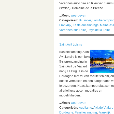
Varennes-sur-Loire en 6 km van Saumu
(station). Domaine de la Brèche...
...Meer:
weergeven
Categorieën:
Bij_rivier
,
Familiecampin
Frankrijk
,
Kastelencampings
,
Maine-et-
Varennes-sur-Loire
,
Pays de la Loire
Saint Avit Loisirs
Kasteelcamping Saint
Avit Loisirs is een luxe
5-sterrencamping in
Saint Avit de Vialard
nabij Le Bugue in de
Dordogne met tal van faciliteiten om jo
oud te vermaken en een aangename va
te bezorgen. Naast kampeerplaatsen o
allerlei luxe accommodaties en
mogelijkheden...
...Meer:
weergeven
Categorieën:
Aquitaine
,
Avit de Vialard
Dordogne
,
Familiecamping
,
Frankrijk
,