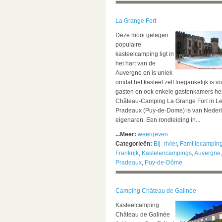
La Grange Fort
Deze mooi gelegen
populaire
kasteelcamping ligt in
het hart van de
Auvergne en is uniek
omdat het kasteel zelf toegankelijk is v
gasten en ook enkele gastenkamers her
Château-Camping La Grange Fort in L
Pradeaux (Puy-de-Dome) is van Neder
eigenaren. Een rondleiding in...
...Meer:
weergeven
Categorieën:
Bij_rivier
,
Familiecampin
Frankrijk
,
Kastelencampings
,
Auvergne
Pradeaux
,
Puy-de-Dôme
Camping Château de Galinée
Kasteelcamping
Château de Galinée