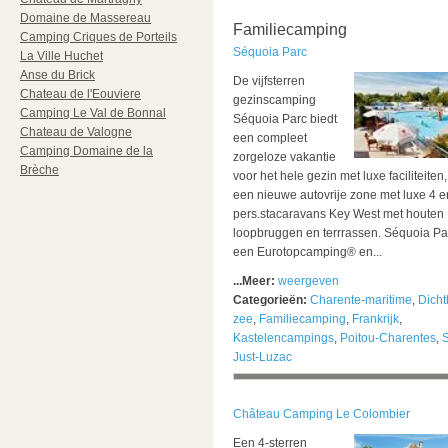
Domaine de Massereau
Familiecamping
Camping Criques de Porteils
Séquoia Parc
La Ville Huchet
Anse du Brick
De vijfsterren
Chateau de l'Eouviere
gezinscamping
Camping Le Val de Bonnal
Séquoia Parc biedt
Chateau de Valogne
een compleet
Camping Domaine de la
zorgeloze vakantie
Brèche
voor het hele gezin met luxe faciliteiten
een nieuwe autovrije zone met luxe 4 e
pers.stacaravans Key West met houten
loopbruggen en terrrassen. Séquoia Par
een Eurotopcamping® en...
...Meer:
weergeven
Categorieën:
Charente-maritime
,
Dicht
zee
,
Familiecamping
,
Frankrijk
,
Kastelencampings
,
Poitou-Charentes
,
S
Just-Luzac
Château Camping Le Colombier
Een 4-sterren