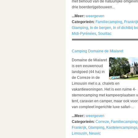
met behoud van de natuurlijke omgevin
drie boerderijgebouwen...
...Meer:
weergeven
Categorieën:
Familiecamping
,
Frankrij
Glamping
,
In de bergen
,
In of dichtbij b
Midi-Pyrénées
,
Souillac
Camping Domaine de Mialaret
Domaine de Mialaret
is een eeuwenoud
landgoed (44 ha) in
de Correze in de
Limousin met o.a. chalets en
vakantiewoningen. Het is een ruime 4-
sterrencamping met kampeerplaatsen v
tent, caravan en camper, maar ook voor
van compleet ingerichte luxe safari-...
...Meer:
weergeven
Categorieën:
Correze
,
Familiecamping
Frankrijk
,
Glamping
,
Kastelencampings
Limousin
,
Neuvic