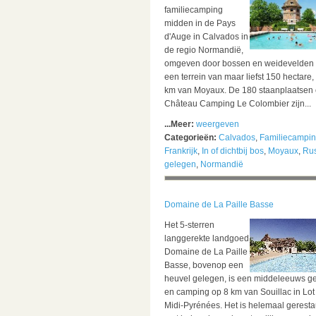
familiecamping
midden in de Pays
d'Auge in Calvados in
de regio Normandië,
omgeven door bossen en weidevelden
een terrein van maar liefst 150 hectare,
km van Moyaux.
De 180 staanplaatsen
Château Camping Le Colombier zijn...
...Meer:
weergeven
Categorieën:
Calvados
,
Familiecampi
Frankrijk
,
In of dichtbij bos
,
Moyaux
,
Rus
gelegen
,
Normandië
Domaine de La Paille Basse
Het 5-sterren
langgerekte landgoed
Domaine de La Paille
Basse, bovenop een
heuvel gelegen, is een middeleeuws g
en camping op 8 km van Souillac in Lot
Midi-Pyrénées. Het is helemaal gerest