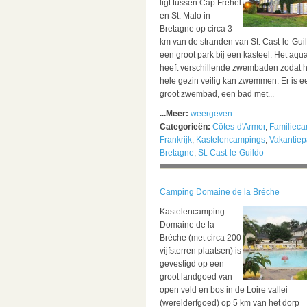
ligt tussen Cap Fréhel
en St. Malo in
Bretagne op circa 3
km van de stranden van St. Cast-le-Guil
een groot park bij een kasteel. Het aqu
heeft verschillende zwembaden zodat h
hele gezin veilig kan zwemmen. Er is e
groot zwembad, een bad met...
...Meer:
weergeven
Categorieën:
Côtes-d'Armor
,
Familiec
Frankrijk
,
Kastelencampings
,
Vakantiep
Bretagne
,
St. Cast-le-Guildo
Camping Domaine de la Brèche
Kastelencamping
Domaine de la
Brèche (met circa 200
vijfsterren plaatsen) is
gevestigd op een
groot landgoed van
open veld en bos in de Loire vallei
(werelderfgoed) op 5 km van het dorp